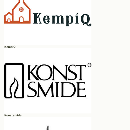
KempiQ
Konstsmide