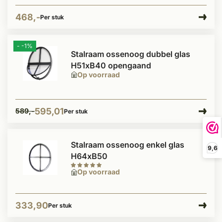
468,-
Per stuk
- -1%
Stalraam ossenoog dubbel glas
H51xB40 opengaand
Op voorraad
595,01
589,-
Per stuk
Stalraam ossenoog enkel glas
9,6
H64xB50
Op voorraad
333,90
Per stuk