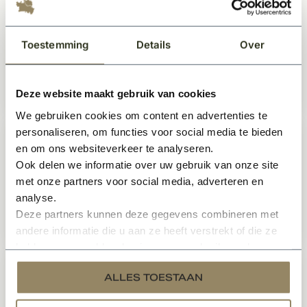
Betonnen stukadoorsmal
Op voorraad
Toestemming
Details
Over
Deze website maakt gebruik van cookies
229,95
Per stuk
We gebruiken cookies om content en advertenties te
personaliseren, om functies voor social media te bieden
en om ons websiteverkeer te analyseren.
Flens voor Ossenoog
Ook delen we informatie over uw gebruik van onze site
Op voorraad
met onze partners voor social media, adverteren en
analyse.
Deze partners kunnen deze gegevens combineren met
157,-
Per stuk
andere informatie die u aan ze heeft verstrekt of die ze
hebben verzameld op basis van uw gebruik van hun
services.
ALLES TOESTAAN
Hardstenen spuwer klein
Op voorraad