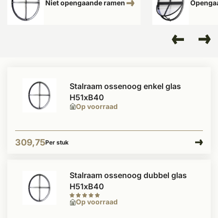
Niet opengaande ramen
Openga
Stalraam ossenoog enkel glas
H51xB40
Op voorraad
309,75
Per stuk
Stalraam ossenoog dubbel glas
H51xB40
Op voorraad