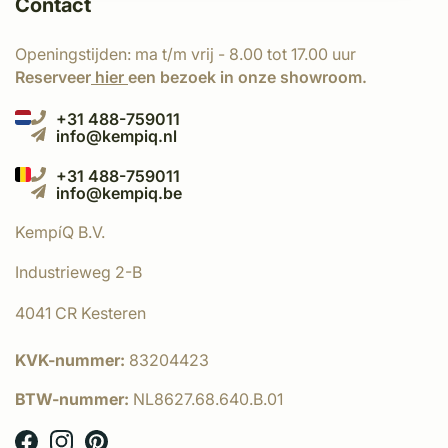
Contact
Openingstijden: ma t/m vrij - 8.00 tot 17.00 uur
Reserveer
hier
een bezoek in onze showroom.
+31 488-759011
info@kempiq.nl
+31 488-759011
info@kempiq.be
KempíQ B.V.
Industrieweg 2-B
4041 CR Kesteren
KVK-nummer:
83204423
BTW-nummer:
NL8627.68.640.B.01