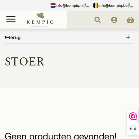
info@kempiq.nl
|
info@kempiq.be
|
Home
Merken
STOER
terug
STOER
9,6
Geen producten gevonden!