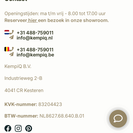
Openingstijden: ma t/m vrij - 8.00 tot 17.00 uur
Reserveer
hier
een bezoek in onze showroom.
+31 488-759011
info@kempiq.nl
+31 488-759011
info@kempiq.be
KempíQ B.V.
Industrieweg 2-B
4041 CR Kesteren
KVK-nummer:
83204423
BTW-nummer:
NL8627.68.640.B.01