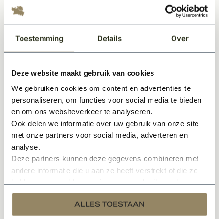
Toestemming
Details
Over
Deze website maakt gebruik van cookies
Nieuwbouw Kempische woning Gendt
We gebruiken cookies om content en advertenties te
personaliseren, om functies voor social media te bieden
PROJECT BEKIJKEN
en om ons websiteverkeer te analyseren.
Ook delen we informatie over uw gebruik van onze site
met onze partners voor social media, adverteren en
analyse.
Deze partners kunnen deze gegevens combineren met
andere informatie die u aan ze heeft verstrekt of die ze
hebben verzameld op basis van uw gebruik van hun
services.
ALLES TOESTAAN
Nieuwbouw kempische woning Hendrik-