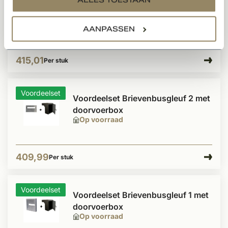
doorvoerbox
Op voorraad
AANPASSEN
415,01
Per stuk
Voordeelset
Voordeelset Brievenbusgleuf 2 met
doorvoerbox
Op voorraad
409,99
Per stuk
Voordeelset
Voordeelset Brievenbusgleuf 1 met
doorvoerbox
Op voorraad