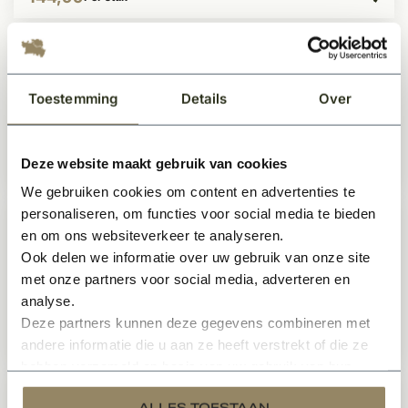
Voordeelset
Voordeelset Brievenbusgleuf 6 met
doorvoerbox
Toestemming
Details
Over
Op voorraad
Deze website maakt gebruik van cookies
649,50
Per stuk
We gebruiken cookies om content en advertenties te
personaliseren, om functies voor social media te bieden
Voordeelset
en om ons websiteverkeer te analyseren.
Voordeelset Brievenbusgleuf 4 met
Ook delen we informatie over uw gebruik van onze site
doorvoerbox
Op voorraad
met onze partners voor social media, adverteren en
analyse.
Deze partners kunnen deze gegevens combineren met
473,99
Per stuk
andere informatie die u aan ze heeft verstrekt of die ze
hebben verzameld op basis van uw gebruik van hun
services.
Voordeelset
Voordeelset Brievenbusgleuf 3 met
ALLES TOESTAAN