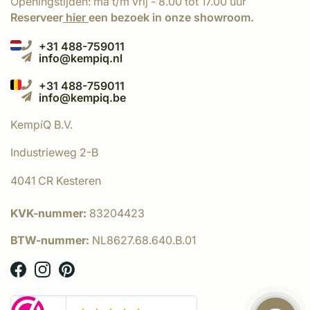
Openingstijden: ma t/m vrij - 8.00 tot 17.00 uur
Reserveer
hier
een bezoek in onze showroom.
+31 488-759011
info@kempiq.nl
+31 488-759011
info@kempiq.be
KempíQ B.V.
Industrieweg 2-B
4041 CR Kesteren
KVK-nummer:
83204423
BTW-nummer:
NL8627.68.640.B.01