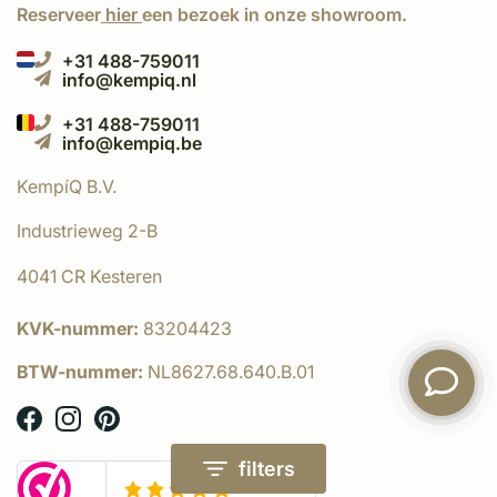
Reserveer
hier
een bezoek in onze showroom.
+31 488-759011
info@kempiq.nl
+31 488-759011
info@kempiq.be
KempíQ B.V.
Industrieweg 2-B
4041 CR Kesteren
KVK-nummer:
83204423
BTW-nummer:
NL8627.68.640.B.01
filters