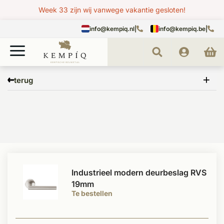
Week 33 zijn wij vanwege vakantie gesloten!
info@kempiq.nl
|
info@kempiq.be
|
Home
Merken
Formani
terug
Industrieel modern deurbeslag RVS
19mm
Te bestellen