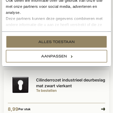
Ook delen we informatie over uw gebruik van onze site
met onze partners voor social media, adverteren en
analyse.
64,50
Per stuk
Deze partners kunnen deze gegevens combineren met
andere informatie die u aan ze heeft verstrekt of die ze
hebben verzameld op basis van uw gebruik van hun
Industrieel modern deurbeslag
services.
zwart toiletslot vierkant
ALLES TOESTAAN
Te bestellen
AANPASSEN
59,95
Per stuk
Cilinderrozet industrieel deurbeslag
mat zwart vierkant
Te bestellen
8,99
Per stuk