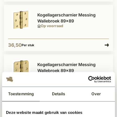
Kogellagerscharnier Messing
Wallebroek 89x89
Op voorraad
36,50
Per stuk
Kogellagerscharnier Messing
Wallebroek 89x89
Op voorraad
Toestemming
Details
Over
36,50
Per stuk
Deze website maakt gebruik van cookies
SKG3 Kogellagerscharnier Messing