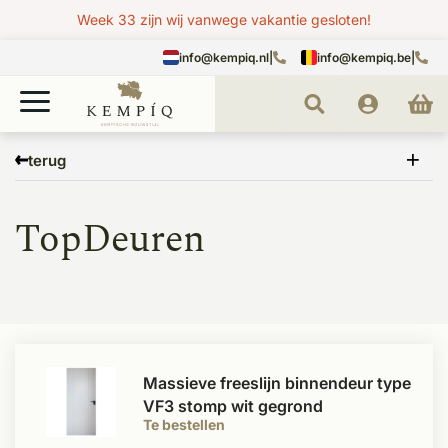
Week 33 zijn wij vanwege vakantie gesloten!
info@kempiq.nl
|
info@kempiq.be
|
Home
Merken
TopDeuren
terug
TopDeuren
Massieve freeslijn binnendeur type
VF3 stomp wit gegrond
Te bestellen