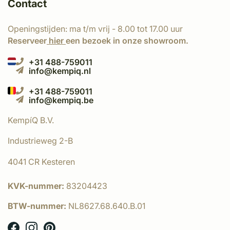
Contact
Openingstijden: ma t/m vrij - 8.00 tot 17.00 uur
Reserveer
hier
een bezoek in onze showroom.
+31 488-759011
info@kempiq.nl
+31 488-759011
info@kempiq.be
KempíQ B.V.
Industrieweg 2-B
4041 CR Kesteren
KVK-nummer:
83204423
BTW-nummer:
NL8627.68.640.B.01