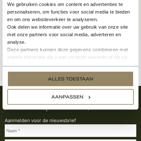
Wallebroek 89x89
We gebruiken cookies om content en advertenties te
Op voorraad
personaliseren, om functies voor social media te bieden
en om ons websiteverkeer te analyseren.
Ook delen we informatie over uw gebruik van onze site
52,50
Per stuk
met onze partners voor social media, adverteren en
analyse.
Deze partners kunnen deze gegevens combineren met
andere informatie die u aan ze heeft verstrekt of die ze
hebben verzameld op basis van uw gebruik van hun
services.
ALLES TOESTAAN
AANPASSEN
Meld je aan en ontvang het laatste nieuws
over onze kempische bouwstijl!
Aanmelden voor de nieuwsbrief