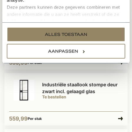
559,99
Per stuk
Deze partners kunnen deze gegevens combineren met
andere informatie die u aan ze heeft verstrekt of die ze
hebben verzameld op basis van uw gebruik van hun
Industriële staallook binnendeur
services.
ALLES TOESTAAN
zwart incl. gelaagd glas
Te bestellen
AANPASSEN
559,99
Per stuk
Industriële staallook stompe deur
zwart incl. gelaagd glas
Te bestellen
559,99
Per stuk