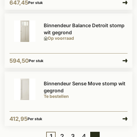
647,45
Per stuk
Binnendeur Balance Detroit stomp
wit gegrond
Op voorraad
594,50
Per stuk
Binnendeur Sense Move stomp wit
gegrond
Te bestellen
412,95
Per stuk
1
2
3
4