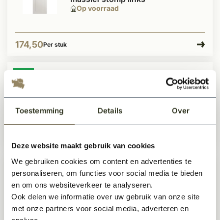
Op voorraad
174,50
Per stuk
- 8%
Compleet set staallook binnendeur
+ kozijn - Easy fix
Op voorraad
Toestemming
Details
Over
731,50
799,-
Per stuk
Deze website maakt gebruik van cookies
We gebruiken cookies om content en advertenties te
personaliseren, om functies voor social media te bieden
Industriële staallook stompe deur
en om ons websiteverkeer te analyseren.
zwart incl. gelaagd glas
Te bestellen
Ook delen we informatie over uw gebruik van onze site
met onze partners voor social media, adverteren en
analyse.