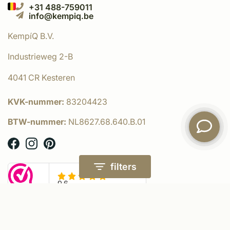
+31 488-759011
info@kempiq.be
KempíQ B.V.
Industrieweg 2-B
4041 CR Kesteren
KVK-nummer:
83204423
BTW-nummer:
NL8627.68.640.B.01
filters
© KempíQ
- Powered by:
emarkable