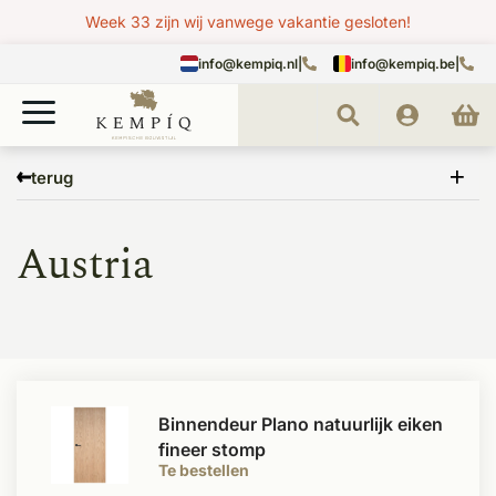
Week 33 zijn wij vanwege vakantie gesloten!
info@kempiq.nl
|
info@kempiq.be
|
Home
Merken
Austria
terug
Austria
Binnendeur Plano natuurlijk eiken
fineer stomp
Te bestellen