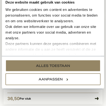
Deze website maakt gebruik van cookies
10,95
Per stuk
We gebruiken cookies om content en advertenties te
personaliseren, om functies voor social media te bieden
en om ons websiteverkeer te analyseren.
Loopslot magnetisch Nemef 1200
Ook delen we informatie over uw gebruik van onze site
voorplaat zwart
met onze partners voor social media, adverteren en
Op voorraad
analyse.
Deze partners kunnen deze gegevens combineren met
andere informatie die u aan ze heeft verstrekt of die ze
21,95
Per stuk
hebben verzameld op basis van uw gebruik van hun
services.
ALLES TOESTAAN
Toiletslot magnetisch Nemef 1200
voorplaat zwart
AANPASSEN
Op voorraad
36,50
Per stuk