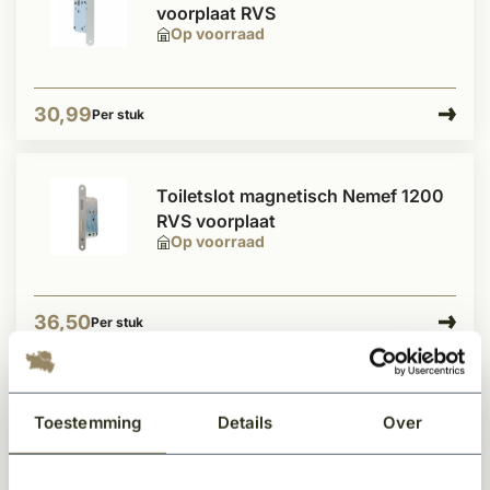
voorplaat RVS
Op voorraad
30,99
Per stuk
Toiletslot magnetisch Nemef 1200
RVS voorplaat
Op voorraad
36,50
Per stuk
Cilinderslot magnetisch Nemef
Toestemming
Details
Over
1200 RVS voorplaat
Op voorraad