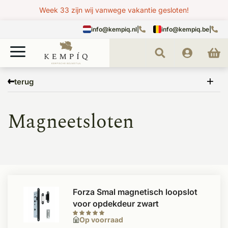
Week 33 zijn wij vanwege vakantie gesloten!
info@kempiq.nl
|
info@kempiq.be
|
Home
Deuren
Binnendeurbeslag
Scharnieren & Sloten
Magneetsloten
terug
Magneetsloten
Forza Smal magnetisch loopslot
voor opdekdeur zwart
Op voorraad