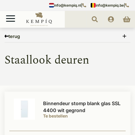
info@kempiq.nl
|
info@kempiq.be
|
Home
Deuren
Binnendeuren
Staallook deuren
terug
Staallook deuren
Binnendeur stomp blank glas SSL
4400 wit gegrond
Te bestellen