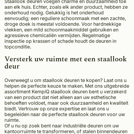
Staallook deuren voegen charme en duurzaamheid toe
aan elk huis. Echter, zoals elk ander product, hebben ze
onderhoud nodig. Gelukkig is het onderhoud
eenvoudig; een reguliere schoonmaak met een zachte,
droge doek is meestal voldoende. Voor hardnekkige
vlekken, een mild schoonmaakmiddel gebruiken en
agressieve chemicaliën vermijden. Regelmatige
inspectie op krassen of schade houdt de deuren in
topconditie.
Versterk uw ruimte met een staallook
deur
Overweegt u om staallook deuren te kopen? Laat ons u
helpen de perfecte keuze te maken. Met ons uitgebreide
assortiment KempíQ staallook deuren bent u verzekerd
van een product dat niet alleen aan uw esthetische
behoeften voldoet, maar ook duurzaamheid en kwaliteit
biedt. Vertrouw op onze expertise en laat ons u
begeleiden naar de perfecte staallook deuren voor uw
ruimte.
Of u nu op zoek bent naar industriële deuren om uw
kantoorruimte te transformeren, of stalen binnendeuren