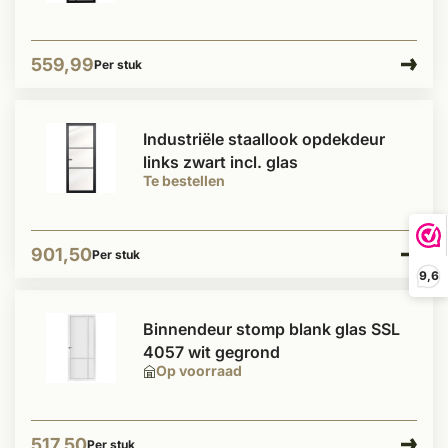
559,99
Per stuk
Industriële staallook opdekdeur
links zwart incl. glas
Te bestellen
901,50
Per stuk
9,6
Binnendeur stomp blank glas SSL
4057 wit gegrond
Op voorraad
517,50
Per stuk