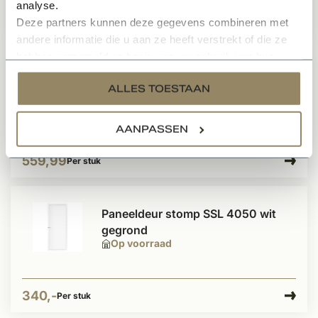
analyse.
Deze partners kunnen deze gegevens combineren met
657,50
Per stuk
andere informatie die u aan ze heeft verstrekt of die ze
hebben verzameld op basis van uw gebruik van hun
services.
Industriële staallook binnendeur
ALLES TOESTAAN
zwart incl. gelaagd glas
Te bestellen
AANPASSEN
559,99
Per stuk
Paneeldeur stomp SSL 4050 wit
gegrond
Op voorraad
340,-
Per stuk