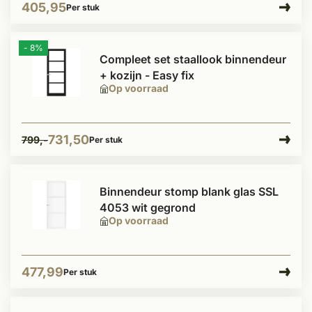
405,95
Per stuk
- 8%
Compleet set staallook binnendeur
+ kozijn - Easy fix
Op voorraad
731,50
799,-
Per stuk
Binnendeur stomp blank glas SSL
4053 wit gegrond
Op voorraad
477,99
Per stuk