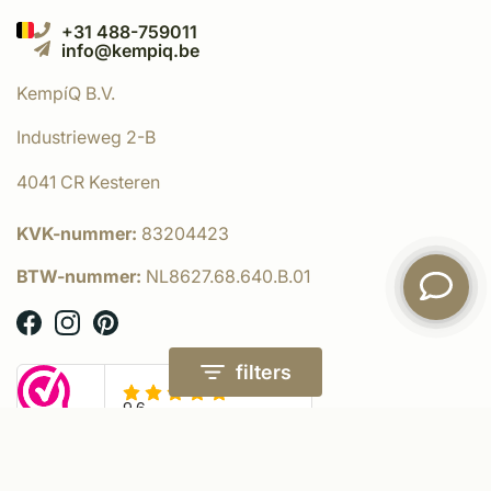
+31 488-759011
info@kempiq.be
KempíQ B.V.
Industrieweg 2-B
4041 CR Kesteren
KVK-nummer:
83204423
BTW-nummer:
NL8627.68.640.B.01
filters