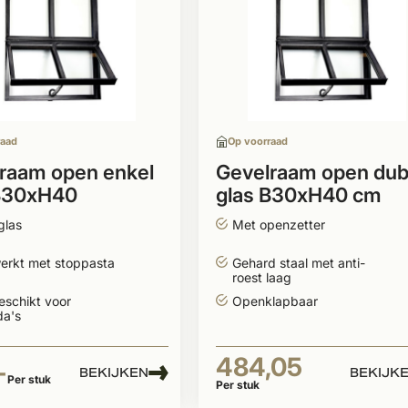
raad
Op voorraad
raam open enkel
Gevelraam open dub
 B30xH40
glas B30xH40 cm
glas
Met openzetter
erkt met stoppasta
Gehard staal met anti-
roest laag
eschikt voor
Openklapbaar
da's
484,05
-
BEKIJKEN
BEKIJK
Per stuk
Per stuk