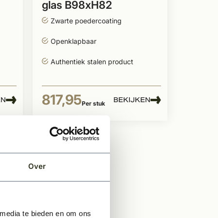
glas B98xH82
Zwarte poedercoating
Openklapbaar
Authentiek stalen product
817,95
EN
BEKIJKEN
Per stuk
Over
 media te bieden en om ons