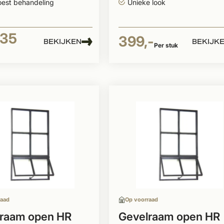
oest behandeling
Unieke look
,35
399,-
BEKIJKEN
BEKIJK
Per stuk
raad
Op voorraad
raam open HR
Gevelraam open HR