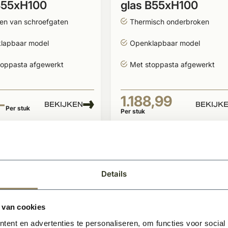
B55xH100
glas B55xH100
ien van schroefgaten
Thermisch onderbroken
lapbaar model
Openklapbaar model
toppasta afgewerkt
Met stoppasta afgewerkt
1.188,99
-
BEKIJKEN
BEKIJK
Per stuk
Per stuk
Details
 van cookies
ent en advertenties te personaliseren, om functies voor social