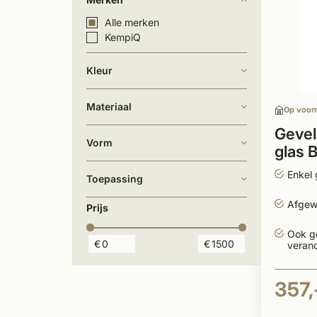
Alle merken
KempiQ
Kleur
Materiaal
Op voor
Gevel
Vorm
glas
Enkel 
Toepassing
Afgew
Prijs
Ook g
€
€
veran
357,