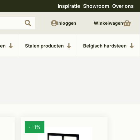
Inspiratie
Showroom
Over ons
Uitgebreide showroom in Kesteren
Unieke m
Inloggen
Winkelwagen
ken
Stalen producten
Belgisch hardsteen
- -1%