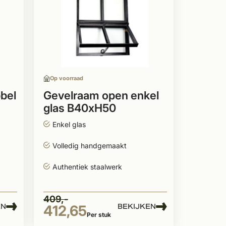
Op voorraad
bel
Gevelraam open enkel
glas B40xH50
Enkel glas
Volledig handgemaakt
Authentiek staalwerk
409,-
EN
BEKIJKEN
412,65
Per stuk