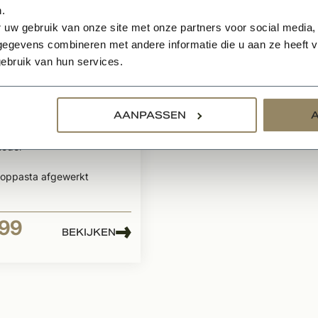
.
 uw gebruik van onze site met onze partners voor social media,
egevens combineren met andere informatie die u aan ze heeft ve
raad
ebruik van hun services.
raam vast
isch + HR glas
H100
AANPASSEN
isch onderbroken
model
toppasta afgewerkt
,99
BEKIJKEN