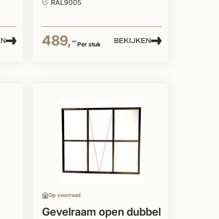
RAL9005
489,-
EN
BEKIJKEN
Per stuk
Op voorraad
Gevelraam open dubbel