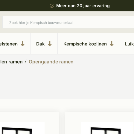
 bouwstijl
Meer dan 20 jaar ervaring
elstenen
Dak
Kempische kozijnen
Lui
alen ramen
Opengaande ramen