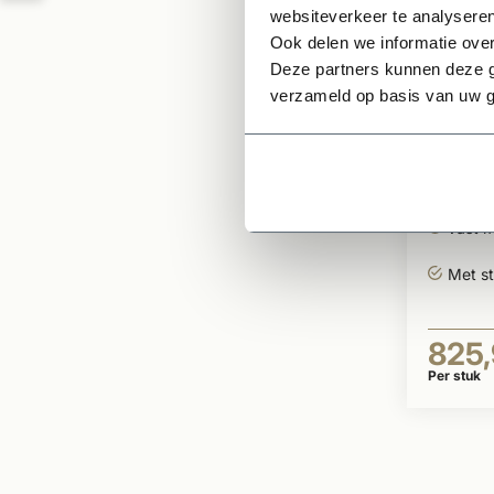
websiteverkeer te analyseren
Ook delen we informatie over
Deze partners kunnen deze g
Op voor
verzameld op basis van uw g
Gevel
therm
B55x
Therm
vast 
Met s
825
Per stuk