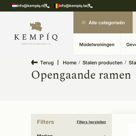
showroom in Kesteren
Unieke materialen in kempische
info@kempiq.nl
|
info@kempiq.be
|
Alle categorieën
Modelwoningen
Gev
Terug
Home
Stalen producten
St
Opengaande ramen
Filters
Filters herstellen
Merken