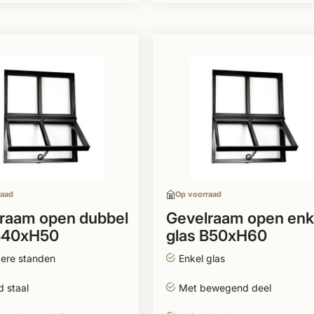
raad
Op voorraad
raam open dubbel
Gevelraam open enk
B40xH50
glas B50xH60
ere standen
Enkel glas
 staal
Met bewegend deel