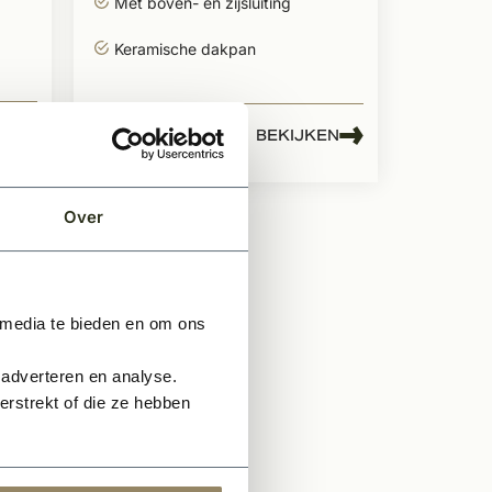
Met boven- en zijsluiting
Keramische dakpan
807,51
EN
BEKIJKEN
Per pallet
Over
 media te bieden en om ons
 adverteren en analyse.
rstrekt of die ze hebben