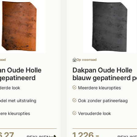
raad
Op voorraad
n Oude Holle
Dakpan Oude Holle
gepatineerd
blauw gepatineerd p
pallet
derde look
Meerdere kleuropties
el met uitstraling
Ook zonder patineerlaag
Meerdere kleuropties
Verouderde look
6,27
1.226,-