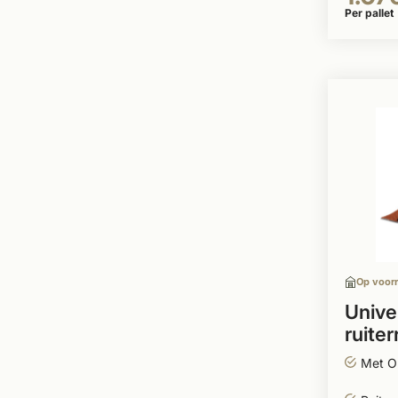
Per pallet
Op voor
Unive
ruiter
rol 
Met Ou