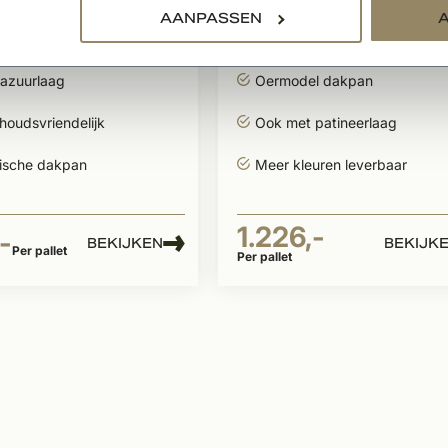
AANPASSEN
n OVH 206 zwart
Dakpan Oude Holle
ra
blauw gesmoord
naturel
lazuurlaag
Oermodel dakpan
oudsvriendelijk
Ook met patineerlaag
ische dakpan
Meer kleuren leverbaar
1.226,-
-
BEKIJKEN
BEKIJK
Per pallet
Per pallet