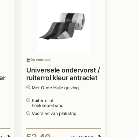
Op voorraad
Universele ondervorst /
er
ruiterrol kleur antraciet
op rol 300-340mm
Met Oude Holle golving
Ruiterrol of
hoekkeperband
Voorzien van plakstrip