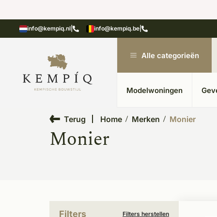
showroom in Kesteren
Unieke materialen in kempische
info@kempiq.nl
|
info@kempiq.be
|
Alle categorieën
Modelwoningen
Gev
Terug
Home
Merken
Monier
Monier
Filters
Filters herstellen