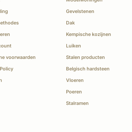
ding
Gevelstenen
methodes
Dak
eren
Kempische kozijnen
count
Luiken
ne voorwaarden
Stalen producten
Policy
Belgisch hardsteen
n
Vloeren
Poeren
Stalramen