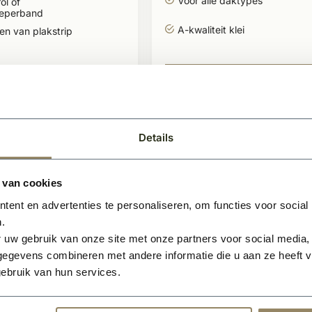
Voor alle daktypes
ol of
eperband
A-kwaliteit klei
en van plakstrip
924,-
0
BEKIJK
BEKIJKEN
Per pallet
Per stuk
Details
 van cookies
ent en advertenties te personaliseren, om functies voor social
.
 uw gebruik van onze site met onze partners voor social media,
egevens combineren met andere informatie die u aan ze heeft ve
ebruik van hun services.
en
Te bestellen