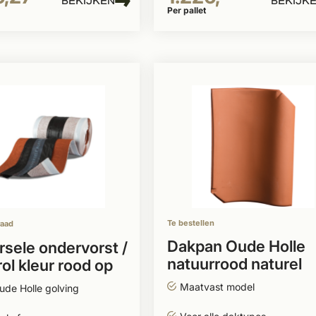
BEKIJKEN
BEKIJK
Per pallet
Te bestellen
raad
Dakpan Oude Holle
rsele ondervorst /
natuurrood naturel
rol kleur rood op
300-340mm
Maatvast model
de Holle golving