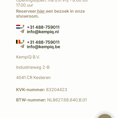
Openingstijden: ma t/m vrij - 8.00 tot
17.00 uur
Reserveer
hier
een bezoek in onze
showroom.
+31 488-759011
info@kempiq.nl
+31 488-759011
info@kempiq.be
KempíQ B.V.
Industrieweg 2-B
4041 CR Kesteren
KVK-nummer:
83204423
BTW-nummer:
NL8627.68.640.B.01