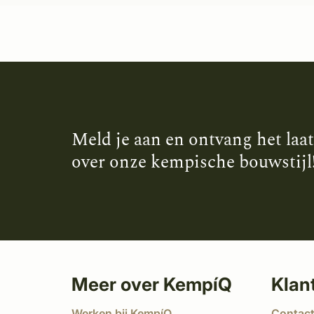
Meld je aan en ontvang het laa
over onze kempische bouwstijl
Meer over KempíQ
Klan
Werken bij KempíQ
Contac