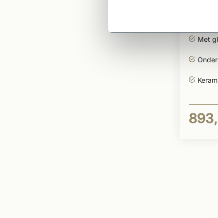
Dakpa
glazu
Met g
Onderh
Keram
893,