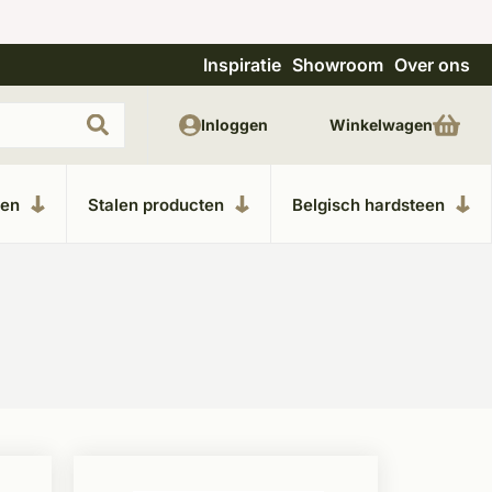
Inspiratie
Showroom
Over ons
Uitgebreide showroom in Kesteren
Unieke m
Inloggen
Winkelwagen
ken
Stalen producten
Belgisch hardsteen