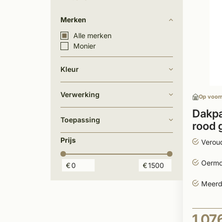
Merken
Alle merken
Monier
Kleur
Verwerking
Op voor
Dakpa
Toepassing
rood 
Prijs
Verou
Oermod
€
€
1.07