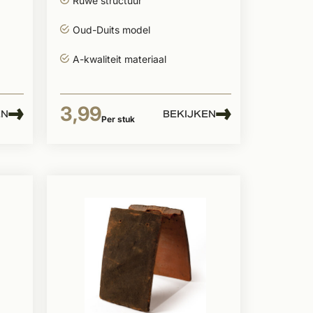
Ruwe structuur
Oud-Duits model
A-kwaliteit materiaal
3,99
EN
BEKIJKEN
Per stuk