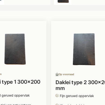
en
Op voorraad
i type 1 300x200
Daklei type 2 300x
mm
l geruwd oppervlak
Fijn geruwd oppervlak