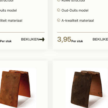
structuur
Ruwe structuur
uits model
Oud-Duits model
iteit materiaal
A-kwaliteit materiaal
3,95
BEKIJKEN
BEKIJK
Per stuk
Per stuk