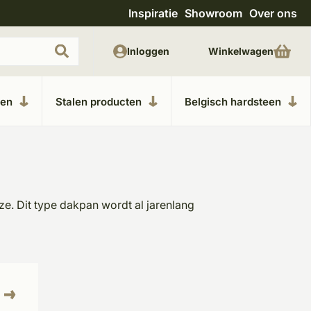
Inspiratie
Showroom
Over ons
Unieke materialen in kempische bouwstijl
M
Inloggen
Winkelwagen
ken
Stalen producten
Belgisch hardsteen
uze. Dit type dakpan wordt al jarenlang