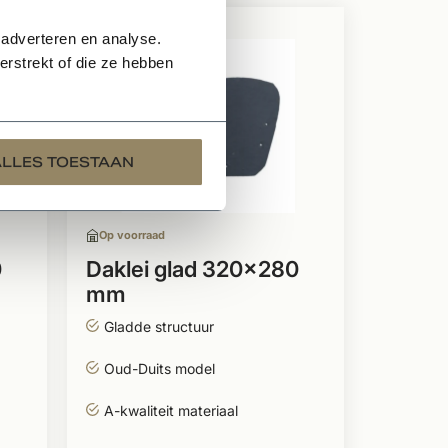
 adverteren en analyse.
rstrekt of die ze hebben
ALLES TOESTAAN
Op voorraad
0
Daklei glad 320x280
mm
Gladde structuur
Oud-Duits model
A-kwaliteit materiaal