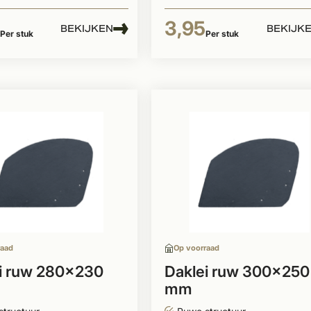
3,95
BEKIJKEN
BEKIJK
Per stuk
Per stuk
raad
Op voorraad
i ruw 280x230
Daklei ruw 300x250
mm