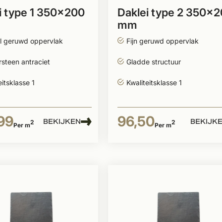
i type 1 350x200
Daklei type 2 350x
mm
l geruwd oppervlak
Fijn geruwd oppervlak
steen antraciet
Gladde structuur
eitsklasse 1
Kwaliteitsklasse 1
99
96,50
BEKIJKEN
BEKIJK
2
2
Per m
Per m