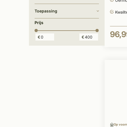
Oermo
Toepassing
Kwalit
Prijs
96,9
€
€
Op voor