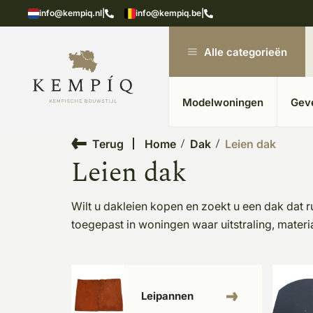
n in kempische bouwstijl
Meer dan 20 jaar ervar
info@kempiq.nl
|
info@kempiq.be
|
Alle categorieën
Modelwoningen
Gev
Terug
Home
Dak
Leien dak
Leien dak
Wilt u dakleien kopen en zoekt u een dak dat ru
toegepast in woningen waar uitstraling, mate
Leipannen