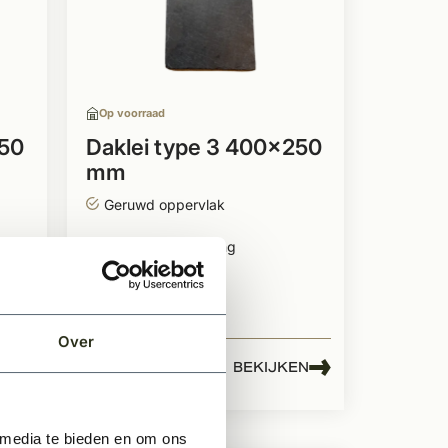
Op voorraad
250
Daklei type 3 400x250
mm
Geruwd oppervlak
Oermodel uitstraling
Kwaliteitsklasse 1
Over
107,50
EN
BEKIJKEN
2
Per m
 media te bieden en om ons