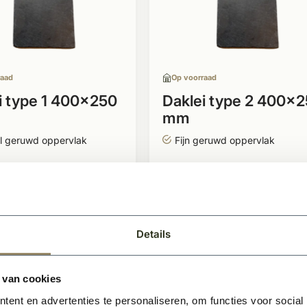
raad
Op voorraad
i type 1 400x250
Daklei type 2 400x
mm
l geruwd oppervlak
Fijn geruwd oppervlak
el uitstraling
Natuursteen antraciet
eitsklasse 1
Kwaliteitsklasse 1
Details
50
108,99
BEKIJKEN
BEKIJK
2
2
Per m
Per m
 van cookies
ent en advertenties te personaliseren, om functies voor social