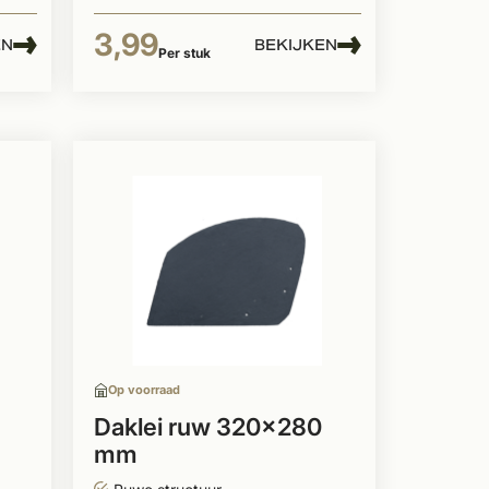
3,99
EN
BEKIJKEN
Per stuk
Op voorraad
Daklei ruw 320x280
mm