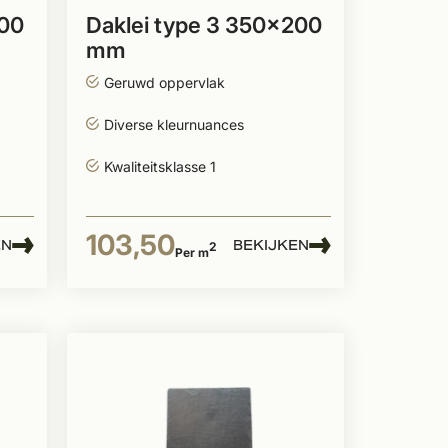
200
Daklei type 3 350x200
mm
Geruwd oppervlak
Diverse kleurnuances
Kwaliteitsklasse 1
103,50
EN
BEKIJKEN
2
Per m