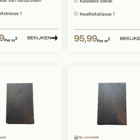
del van natuursteen
Klassieke daklei
eitsklasse 1
Kwaliteitsklasse 1
9
95,99
BEKIJKEN
BEKIJK
2
2
Per m
Per m
raad
Op voorraad