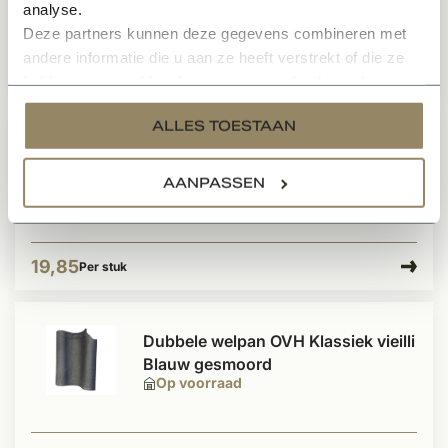
Op voorraad
analyse.
Deze partners kunnen deze gegevens combineren met
andere informatie die u aan ze heeft verstrekt of die ze
20,70
Per stuk
hebben verzameld op basis van uw gebruik van hun
services.
ALLES TOESTAAN
Wienerberger gevelpan VHV vario
links zwart satinet
AANPASSEN
Op voorraad
19,85
Per stuk
Dubbele welpan OVH Klassiek vieilli
Blauw gesmoord
Op voorraad