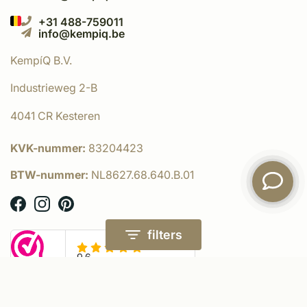
+31 488-759011
info@kempiq.be
KempíQ B.V.
Industrieweg 2-B
4041 CR Kesteren
KVK-nummer:
83204423
BTW-nummer:
NL8627.68.640.B.01
filters