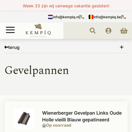
Week 33 zijn wij vanwege vakantie gesloten!
info@kempiq.nl
|
info@kempiq.be
|
Home
Dak
Dakpannen
Hulpstukken
Gevelpannen
terug
Gevelpannen
Wienerberger Gevelpan Links Oude
Holle vieilli Blauw gepatineerd
Op voorraad