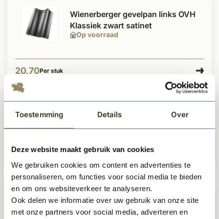
Wienerberger gevelpan links OVH
Klassiek zwart satinet
Op voorraad
20,70
Per stuk
Wienerberger gevelpan OVH
Toestemming
Details
Over
klassiek links natuurrood
Op voorraad
Deze website maakt gebruik van cookies
16,59
Per stuk
We gebruiken cookies om content en advertenties te
personaliseren, om functies voor social media te bieden
en om ons websiteverkeer te analyseren.
Wienerberger gevelpan rechts OVH
Ook delen we informatie over uw gebruik van onze site
Klassiek zwart satinet
met onze partners voor social media, adverteren en