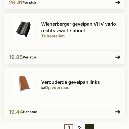
26,41
Per stuk
Wienerberger gevelpan VHV vario
rechts zwart satinet
Te bestellen
19,85
Per stuk
Verouderde gevelpan links
Op voorraad
19,44
Per stuk
1
2