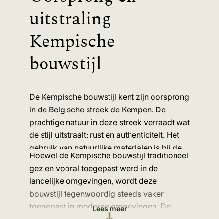
uitstraling
Kempische
bouwstijl
De Kempische bouwstijl kent zijn oorsprong
in de Belgische streek de Kempen. De
prachtige natuur in deze streek verraadt wat
de stijl uitstraalt: rust en authenticiteit. Het
gebruik van natuurlijke materialen is bij de
Hoewel de Kempische bouwstijl traditioneel
Kempische bouwstijl essentieel. De typische
gezien vooral toegepast werd in de
uitstraling van een Kempische woning komt
landelijke omgevingen, wordt deze
door het gebruik van oude stenen,
bouwstijl tegenwoordig steeds vaker
hardstenen elementen en speciale
toegepast in moderne omgevingen. De
Lees meer
geprofileerde houten kozijnen. Maar ook
combinatie van traditionele materialen met