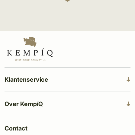
aan de typische dakkapellen herken je de
moderne technieken zorgt voor een unieke
Kempische bouw uit duizenden. Het zijn
uitstraling die veel mensen aanspreekt. Zo
deze prachtige details die het verschil
worden er bijvoorbeeld vaak moderne
maken.
elementen toegevoegd aan een Kempisch
gebouw, zoals grote raampartijen of
strakke lijnen. Hierdoor ontstaat een unieke
mix van traditionele en moderne elementen.
Klantenservice
Over KempíQ
Contact