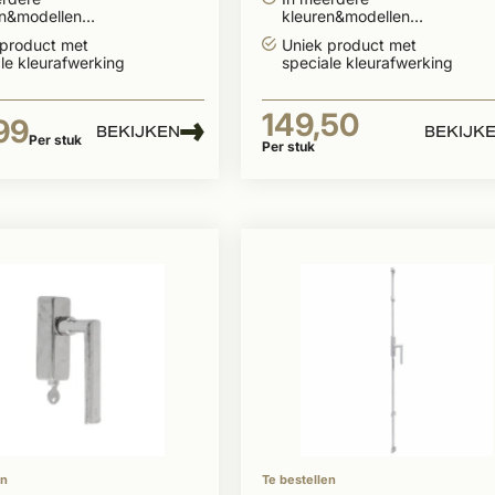
en&modellen
kleuren&modellen
aar
leverbaar
 product met
Uniek product met
le kleurafwerking
speciale kleurafwerking
149,50
99
BEKIJKEN
BEKIJK
Per stuk
Per stuk
en
Te bestellen