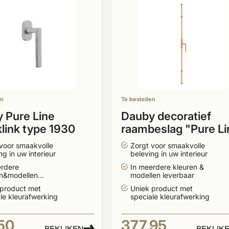
en
Te bestellen
 Pure Line
Dauby decoratief
link type 1930
raambeslag "Pure Li
type 1930" brons
voor smaakvolle
Zorgt voor smaakvolle
gepolijst
ng in uw interieur
beleving in uw interieur
erdere
In meerdere kleuren &
en&modellen
modellen leverbaar
aar
 product met
Uniek product met
le kleurafwerking
speciale kleurafwerking
50
377,95
BEKIJKEN
BEKIJK