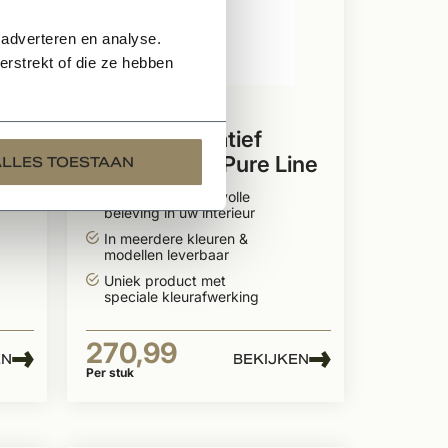
 adverteren en analyse.
rstrekt of die ze hebben
Te bestellen
Dauby decoratief
ne
raambeslag "Pure Line
ALLES TOESTAAN
type 1930"
Zorgt voor smaakvolle
beleving in uw interieur
In meerdere kleuren &
modellen leverbaar
Uniek product met
speciale kleurafwerking
270,99
EN
BEKIJKEN
Per stuk