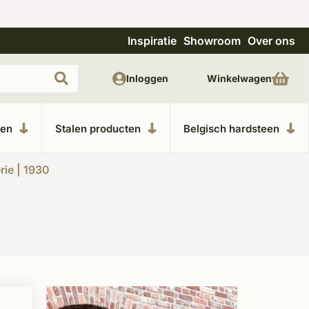
Inspiratie
Showroom
Over ons
Unieke materialen in kempische bouwstijl
M
Inloggen
Winkelwagen
ken
Stalen producten
Belgisch hardsteen
rie | 1930