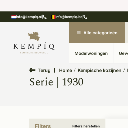
n in kempische bouwstijl
Meer dan 20 jaar ervar
info@kempiq.nl
|
info@kempiq.be
|
Alle categorieën
Modelwoningen
Gev
Terug
Home
Kempische kozijnen
Serie | 1930
Filters
Filters herstellen