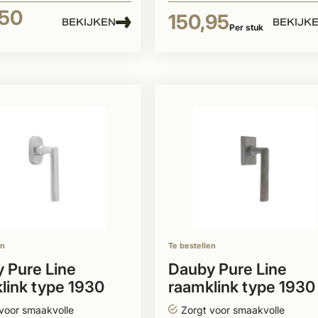
,50
150,95
BEKIJKEN
BEKIJK
Per stuk
en
Te bestellen
 Pure Line
Dauby Pure Line
link type 1930
raamklink type 1930
 rozet
ruw metaal
voor smaakvolle
Zorgt voor smaakvolle