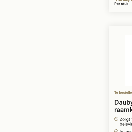
Per stuk
Te bestell
Dauby
raamk
Zorgt 
belevi
In me