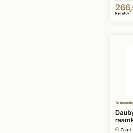
266
Per stuk
Te bestell
Dauby
raamk
ovale
Zorgt 