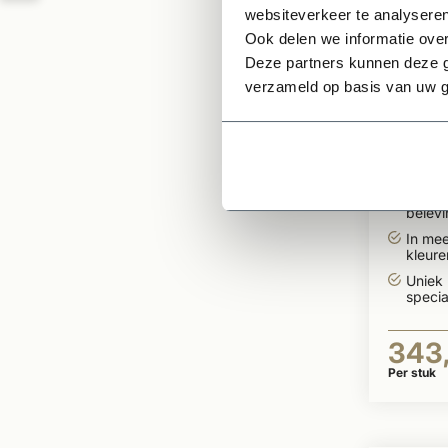
websiteverkeer te analyseren
Ook delen we informatie over
Deze partners kunnen deze g
verzameld op basis van uw g
Te bestell
Dauby
raamb
type 
Zorgt 
belevi
In me
kleur
leverb
Uniek
specia
343
Per stuk