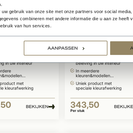
.
 uw gebruik van onze site met onze partners voor social media,
egevens combineren met andere informatie die u aan ze heeft ve
ebruik van hun services.
en
Te bestellen
 decoratief
Dauby decoratief
eslag "Pure Line
raambeslag "Pure Li
AANPASSEN
1930"
type 1930"
voor smaakvolle
Zorgt voor smaakvolle
ng in uw interieur
beleving in uw interieur
erdere
In meerdere
en&modellen
kleuren&modellen
aar
leverbaar
 product met
Uniek product met
le kleurafwerking
speciale kleurafwerking
,50
343,50
BEKIJKEN
BEKIJK
Per stuk