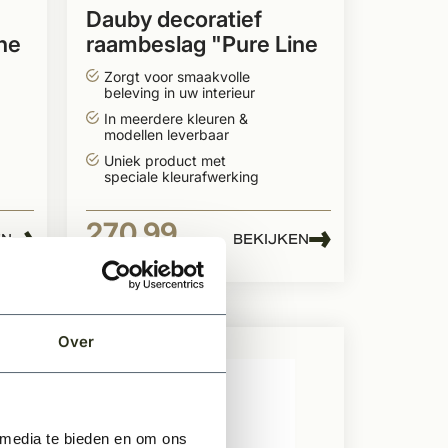
Dauby decoratief
ne
raambeslag "Pure Line
type 1930"
Zorgt voor smaakvolle
beleving in uw interieur
In meerdere kleuren &
modellen leverbaar
Uniek product met
speciale kleurafwerking
270,99
EN
BEKIJKEN
Per stuk
Over
 media te bieden en om ons