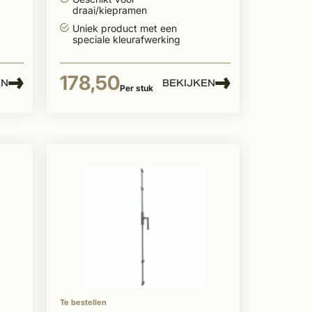
draai/kiepramen
Uniek product met een
speciale kleurafwerking
178,50
EN
BEKIJKEN
Per stuk
Te bestellen