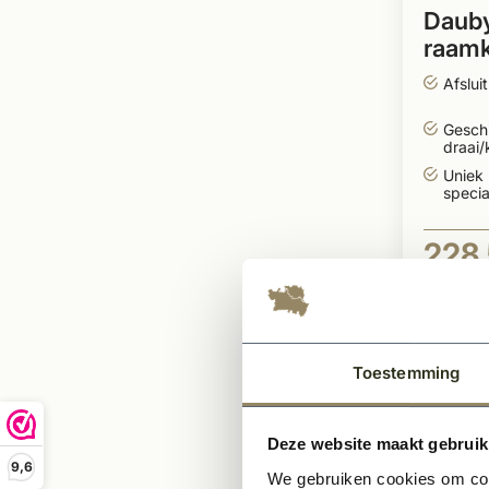
Dauby
raamk
draai
Afslui
Geschi
draai
Uniek
specia
228
Per stuk
Toestemming
Deze website maakt gebruik
9,6
We gebruiken cookies om cont