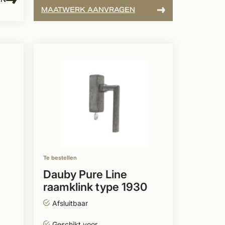
MAATWERK AANVRAGEN
Te bestellen
Dauby Pure Line
raamklink type 1930
ruw metaal
Afsluitbaar
Geschikt voor