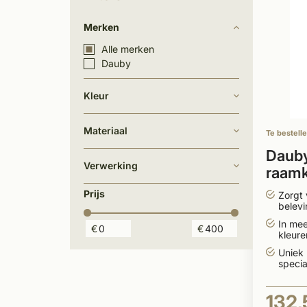
Merken
Alle merken
Dauby
Kleur
Materiaal
Te bestell
Dauby
Verwerking
raamk
Prijs
Zorgt 
belevi
In me
€
€
kleur
leverb
Uniek
specia
132,