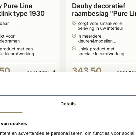
 Pure Line
Dauby decoratief
link type 1930
raambeslag "Pure Li
/kiepraam
type 1930"
tbaar
Zorgt voor smaakvolle
beleving in uw interieur
kt voor
In meerdere
/kiepramen
kleuren&modellen
leverbaar
 product met een
Uniek product met
le kleurafwerking
speciale kleurafwerking
,50
343,50
BEKIJKEN
BEKIJK
Per stuk
Details
 van cookies
ent en advertenties te personaliseren, om functies voor social