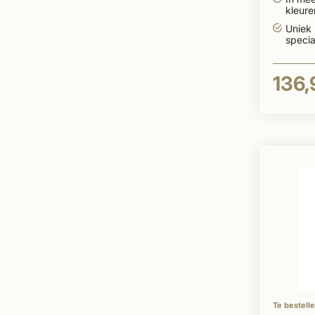
kleur
leverb
Uniek
specia
136,
Te bestell