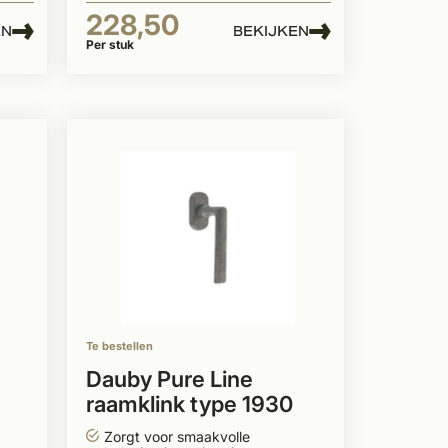
228,50
EN
BEKIJKEN
Per stuk
Te bestellen
Dauby Pure Line
raamklink type 1930
ruw metaal
Zorgt voor smaakvolle