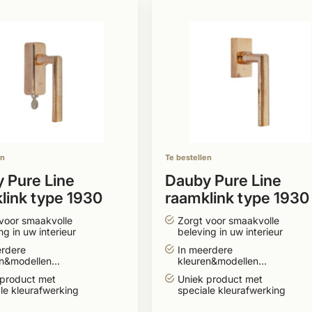
en
Te bestellen
 Pure Line
Dauby Pure Line
link type 1930
raamklink type 1930
 gepolijst
brons gepolijst
voor smaakvolle
Zorgt voor smaakvolle
ng in uw interieur
beleving in uw interieur
erdere
In meerdere
en&modellen
kleuren&modellen
aar
leverbaar
 product met
Uniek product met
le kleurafwerking
speciale kleurafwerking