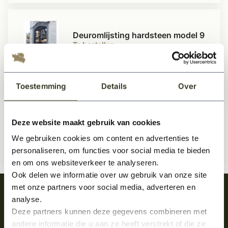
Deuromlijsting hardsteen model 9
Te bestellen
Toestemming
Details
Over
Prijs op aanvraag
Deze website maakt gebruik van cookies
We gebruiken cookies om content en advertenties te
personaliseren, om functies voor social media te bieden
en om ons websiteverkeer te analyseren.
Ook delen we informatie over uw gebruik van onze site
met onze partners voor social media, adverteren en
Meld je aan en ontvang het laatste nieuws
analyse.
over onze kempische bouwstijl!
Deze partners kunnen deze gegevens combineren met
andere informatie die u aan ze heeft verstrekt of die ze