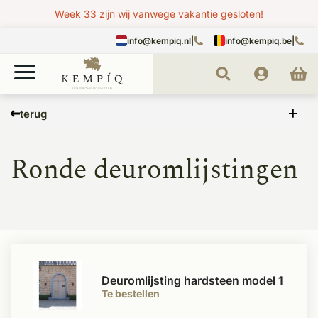
Week 33 zijn wij vanwege vakantie gesloten!
info@kempiq.nl
|
info@kempiq.be
|
Home
Belgisch hardsteen
Hardsteen deuromlijsting
Ronde deuromlijstingen
terug
Ronde deuromlijstingen
Deuromlijsting hardsteen model 1
Te bestellen