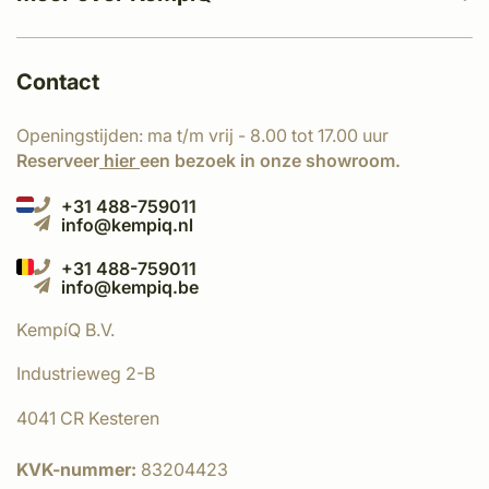
Contact
Openingstijden: ma t/m vrij - 8.00 tot 17.00 uur
Reserveer
hier
een bezoek in onze showroom.
+31 488-759011
info@kempiq.nl
+31 488-759011
info@kempiq.be
KempíQ B.V.
Industrieweg 2-B
4041 CR Kesteren
KVK-nummer:
83204423