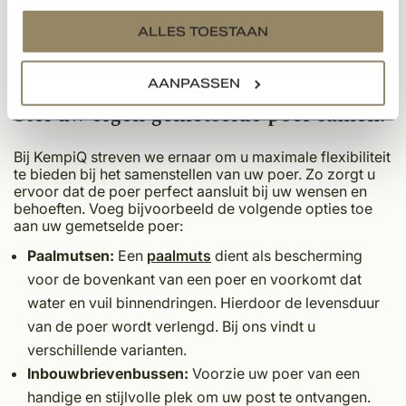
weersomstandigheden. Daarnaast is een gemetselde
services.
poer ook heel praktisch. U combineert namelijk
ALLES TOESTAAN
eenvoudig en stijlvol een brievenbus en naamplaat met
elkaar. Ook beveiligingscamera’s kunnen goed verwerkt
worden in de poeren.
AANPASSEN
Stel uw eigen gemetselde poer samen!
Bij KempiQ streven we ernaar om u maximale flexibiliteit
te bieden bij het samenstellen van uw poer. Zo zorgt u
ervoor dat de poer perfect aansluit bij uw wensen en
behoeften. Voeg bijvoorbeeld de volgende opties toe
aan uw gemetselde poer:
Paalmutsen:
Een
paalmuts
dient als bescherming
voor de bovenkant van een poer en voorkomt dat
water en vuil binnendringen. Hierdoor de levensduur
van de poer wordt verlengd. Bij ons vindt u
verschillende varianten.
Inbouwbrievenbussen:
Voorzie uw poer van een
handige en stijlvolle plek om uw post te ontvangen.