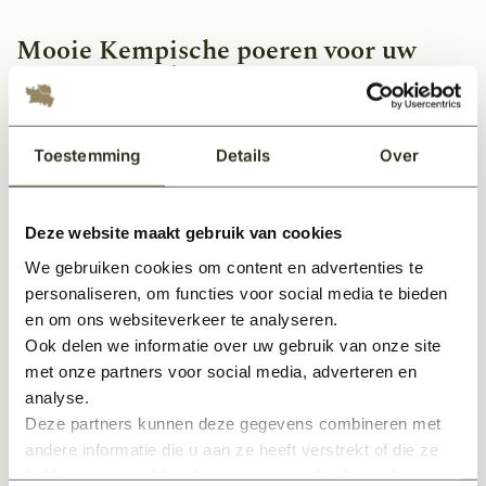
Mooie Kempische poeren voor uw
inrit op oprijlaan
Uw inrit of oprijlaan een authentieke uitstraling geven?
Met onze gemetselde poeren is dat een fluitje van een
Toestemming
Details
Over
cent! Deze traditionele poeren zijn geïnspireerd op de
stijl van de Kempische regio en voegen een vleugje
landelijke charme toe aan uw woning of terrein. Met hun
karakteristieke uitstraling en duurzame kwaliteit maken
Deze website maakt gebruik van cookies
Kempische poeren de entree van uw huis helemaal
We gebruiken cookies om content en advertenties te
compleet.
personaliseren, om functies voor social media te bieden
Wat is de functie van gemetselde
en om ons websiteverkeer te analyseren.
poeren?
Ook delen we informatie over uw gebruik van onze site
met onze partners voor social media, adverteren en
Gemetselde poeren geven uw oprit een karakteristieke
analyse.
uitstraling, maar dat is niet het enige! Allereerst bieden
Deze partners kunnen deze gegevens combineren met
ze een stevige basis waarop de poort of het hek kan
andere informatie die u aan ze heeft verstrekt of die ze
rusten. Dit zorgt voor stabiliteit en duurzaamheid van
het bouwwerk, zelfs onder belasting of bij wisselende
hebben verzameld op basis van uw gebruik van hun