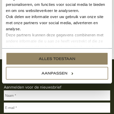
personaliseren, om functies voor social media te bieden
en om ons websiteverkeer te analyseren.
46,99
Ook delen we informatie over uw gebruik van onze site
Per stuk
met onze partners voor social media, adverteren en
analyse.
Deze partners kunnen deze gegevens combineren met
andere informatie die u aan ze heeft verstrekt of die ze
hebben verzameld op basis van uw gebruik van hun
services.
ALLES TOESTAAN
Meld je aan en ontvang het laatste nieuws
AANPASSEN
over onze kempische bouwstijl!
Aanmelden voor de nieuwsbrief