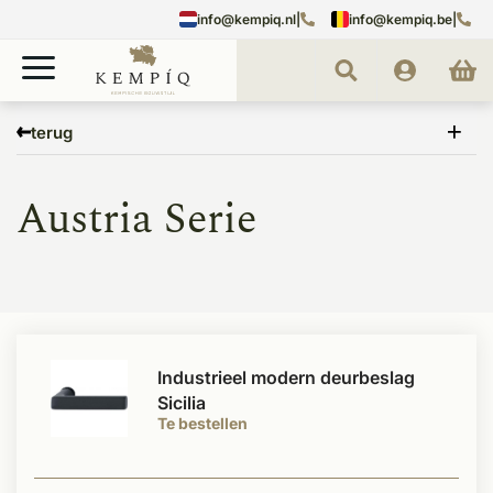
info@kempiq.nl
|
info@kempiq.be
|
Home
Deuren
Binnendeurbeslag
Beslag staallook deuren
Austria Serie
terug
Austria Serie
Industrieel modern deurbeslag
Sicilia
Te bestellen