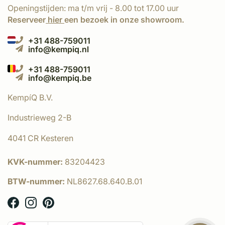
Openingstijden: ma t/m vrij - 8.00 tot 17.00 uur
Reserveer
hier
een bezoek in onze showroom.
+31 488-759011
info@kempiq.nl
+31 488-759011
info@kempiq.be
KempíQ B.V.
Industrieweg 2-B
4041 CR Kesteren
KVK-nummer:
83204423
BTW-nummer:
NL8627.68.640.B.01