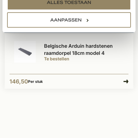
Te bestellen
ALLES TOESTAAN
AANPASSEN
165,50
Per stuk
Belgische Arduin hardstenen
raamdorpel 18cm model 4
Te bestellen
146,50
Per stuk