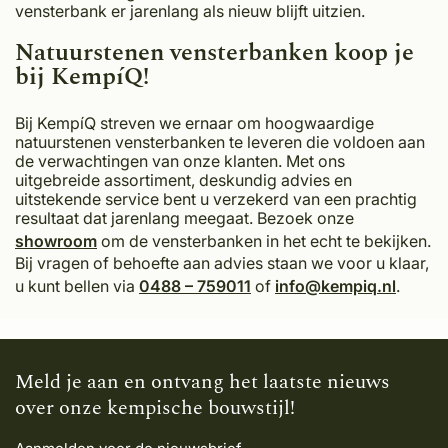
vensterbank er jarenlang als nieuw blijft uitzien.
Natuurstenen vensterbanken koop je
bij KempíQ!
Bij KempíQ streven we ernaar om hoogwaardige
natuurstenen vensterbanken te leveren die voldoen aan
de verwachtingen van onze klanten. Met ons
uitgebreide assortiment, deskundig advies en
uitstekende service bent u verzekerd van een prachtig
resultaat dat jarenlang meegaat. Bezoek onze
showroom
om de vensterbanken in het echt te bekijken.
Bij vragen of behoefte aan advies staan we voor u klaar,
u kunt bellen via
0488 – 759011
of
info@kempiq.nl
.
Meld je aan en ontvang het laatste nieuws
over onze kempische bouwstijl!