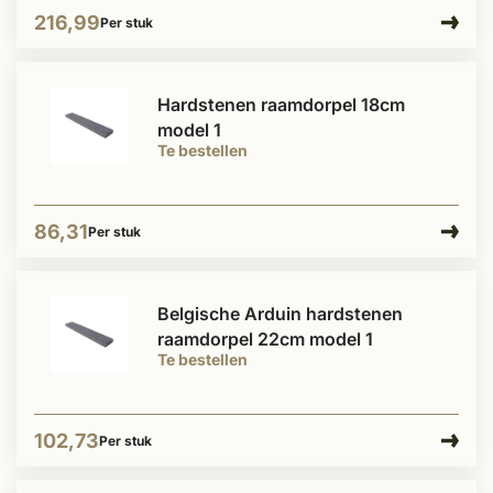
216,99
Per stuk
Hardstenen raamdorpel 18cm
model 1
Te bestellen
86,31
Per stuk
Belgische Arduin hardstenen
raamdorpel 22cm model 1
Te bestellen
102,73
Per stuk