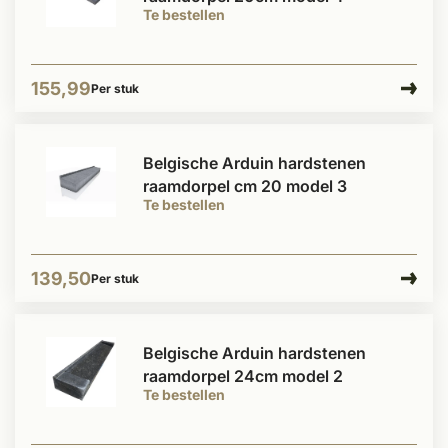
Te bestellen
155,99
Per stuk
Belgische Arduin hardstenen
raamdorpel cm 20 model 3
Te bestellen
139,50
Per stuk
Belgische Arduin hardstenen
raamdorpel 24cm model 2
Te bestellen