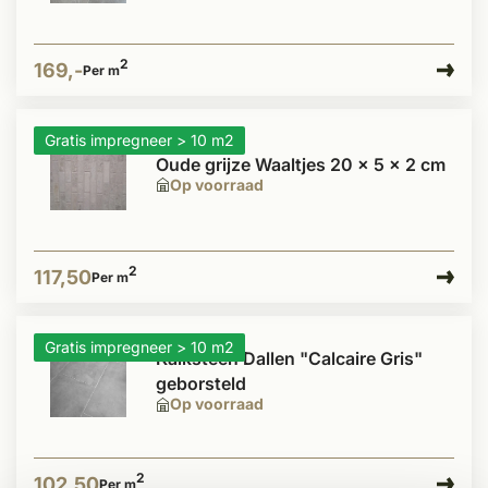
2
169,-
Per m
Gratis impregneer > 10 m2
Oude grijze Waaltjes 20 x 5 x 2 cm
Op voorraad
2
117,50
Per m
Gratis impregneer > 10 m2
Kalksteen Dallen "Calcaire Gris"
geborsteld
Op voorraad
2
102,50
Per m