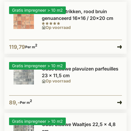
Gratis impregneer > 10 m2
Antieke estrikken, rood bruin
genuanceerd 16x16 / 20x20 cm
Op voorraad
2
119,79
Per m
Gratis impregneer > 10 m2
Oude blauwe plavuizen parfeuilles
23 x 11,5 cm
Op voorraad
2
89,-
Per m
Gratis impregneer > 10 m2
Oude blauwe Waaltjes 22,5 x 4,8