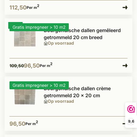
2
112,50
Per m
- 12%
Gratis impregneer > 10 m2
Bourgondische dallen gemêleerd
getrommeld 20 cm breed
Op voorraad
2
96,50
109,50
Per m
Gratis impregneer > 10 m2
Bourgondische dallen crème
getrommeld 20 x 20 cm
Op voorraad
9,6
2
96,50
Per m