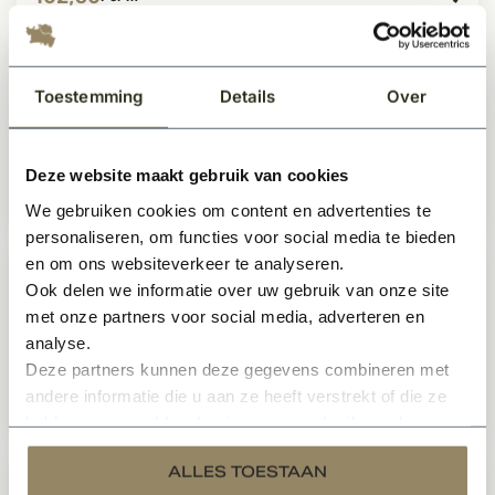
Gratis impregneer > 10 m2
Dallen "Calcaire nuance"
Toestemming
Details
Over
geborsteld 40/50 cm breed
Op voorraad
Deze website maakt gebruik van cookies
2
89,99
Per m
We gebruiken cookies om content en advertenties te
personaliseren, om functies voor social media te bieden
en om ons websiteverkeer te analyseren.
Gratis impregneer > 10 m2
Keramische estrikken Leemkleur
Ook delen we informatie over uw gebruik van onze site
16x16cm
met onze partners voor social media, adverteren en
Op voorraad
analyse.
Deze partners kunnen deze gegevens combineren met
andere informatie die u aan ze heeft verstrekt of die ze
2
89,-
Per m
hebben verzameld op basis van uw gebruik van hun
services.
ALLES TOESTAAN
Supermat dweilwas en impregneer