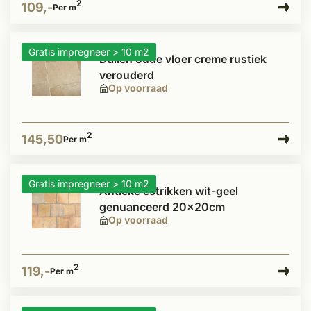
2
109,-
Per m
Gratis impregneer > 10 m2
Dallen oude vloer creme rustiek
verouderd
Op voorraad
2
145,50
Per m
Gratis impregneer > 10 m2
Antieke estrikken wit-geel
genuanceerd 20x20cm
Op voorraad
2
119,-
Per m