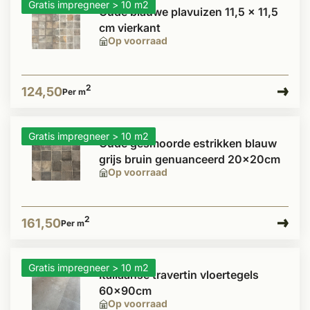
Gratis impregneer > 10 m2
Oude blauwe plavuizen 11,5 x 11,5
cm vierkant
Op voorraad
2
124,50
Per m
Gratis impregneer > 10 m2
Oude gesmoorde estrikken blauw
grijs bruin genuanceerd 20x20cm
Op voorraad
2
161,50
Per m
Gratis impregneer > 10 m2
Italiaanse travertin vloertegels
60x90cm
Op voorraad