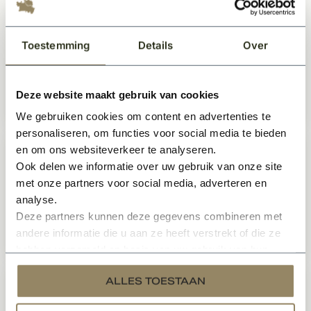
Dakpan Wienerberger OH Klassiek
Toestemming
Details
Over
vieilli rood gesmoord per pallet
Op voorraad
Deze website maakt gebruik van cookies
1.329,-
Per stuk
We gebruiken cookies om content en advertenties te
personaliseren, om functies voor social media te bieden
en om ons websiteverkeer te analyseren.
Wienerberger halfronde vorst vario
Ook delen we informatie over uw gebruik van onze site
natuurrood
met onze partners voor social media, adverteren en
Op voorraad
analyse.
Deze partners kunnen deze gegevens combineren met
andere informatie die u aan ze heeft verstrekt of die ze
8,55
Per stuk
hebben verzameld op basis van uw gebruik van hun
services.
ALLES TOESTAAN
Keramische Leipan 301 natuurrood