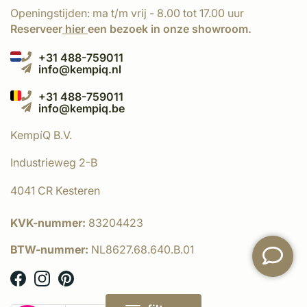
Openingstijden: ma t/m vrij - 8.00 tot 17.00 uur
Reserveer
hier
een bezoek in onze showroom.
+31 488-759011
info@kempiq.nl
+31 488-759011
info@kempiq.be
KempíQ B.V.
Industrieweg 2-B
4041 CR Kesteren
KVK-nummer:
83204423
BTW-nummer:
NL8627.68.640.B.01