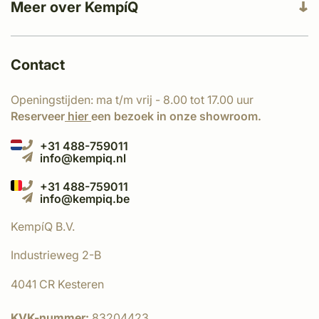
Meer over KempíQ
Contact
Openingstijden: ma t/m vrij - 8.00 tot 17.00 uur
Reserveer
hier
een bezoek in onze showroom.
+31 488-759011
info@kempiq.nl
+31 488-759011
info@kempiq.be
KempíQ B.V.
Industrieweg 2-B
4041 CR Kesteren
KVK-nummer:
83204423