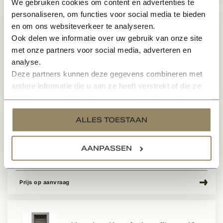
We gebruiken cookies om content en advertenties te
personaliseren, om functies voor social media te bieden
en om ons websiteverkeer te analyseren.
Voordeur Kempische stijl type 16
Ook delen we informatie over uw gebruik van onze site
Te bestellen
met onze partners voor social media, adverteren en
analyse.
Deze partners kunnen deze gegevens combineren met
andere informatie die u aan ze heeft verstrekt of die ze
Prijs op aanvraag
hebben verzameld op basis van uw gebruik van hun
services.
ALLES TOESTAAN
Voordeur Kempische stijl type 17
Te bestellen
AANPASSEN
Prijs op aanvraag