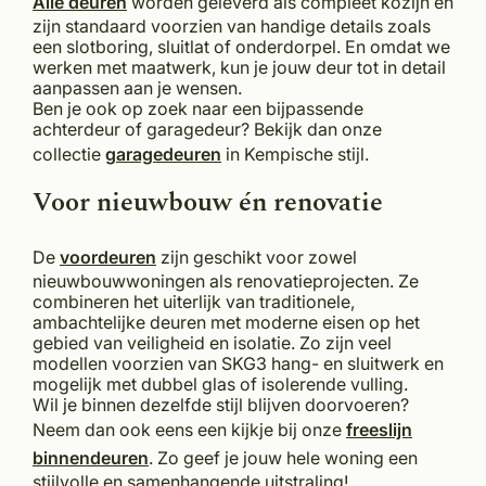
Alle deuren
worden geleverd als compleet kozijn en
zijn standaard voorzien van handige details zoals
een slotboring, sluitlat of onderdorpel. En omdat we
werken met maatwerk, kun je jouw deur tot in detail
aanpassen aan je wensen.
Ben je ook op zoek naar een bijpassende
achterdeur of garagedeur? Bekijk dan onze
collectie
garagedeuren
in Kempische stijl.
Voor nieuwbouw én renovatie
De
voordeuren
zijn geschikt voor zowel
nieuwbouwwoningen als renovatieprojecten. Ze
combineren het uiterlijk van traditionele,
ambachtelijke deuren met moderne eisen op het
gebied van veiligheid en isolatie. Zo zijn veel
modellen voorzien van SKG3 hang- en sluitwerk en
mogelijk met dubbel glas of isolerende vulling.
Wil je binnen dezelfde stijl blijven doorvoeren?
Neem dan ook eens een kijkje bij onze
freeslijn
binnendeuren
. Zo geef je jouw hele woning een
stijlvolle en samenhangende uitstraling!