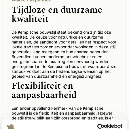
Tijdloze en duurzame
kwaliteit
De Kempische bouwstijl staat bekend om zijn tijdloze
kwaliteit. De keuze voor natuurlijke en duurzame
materialen, de aandacht voor detail en het respect voor
lokale tradities zorgen ervoor dat woningen in deze stijl
generaties lang meegaan en hun charme behouden.
Bovendien kunnen moderne bouwtechnieken en
energiebesparende maatregelen eenvoudig worden
geïntegreerd in de Kempische bouwstijl, waardoor deze
stijl ook voldoet aan de hedendaagse wensen op het
gebied van duurzaamheid en energiezuinigheid.
Flexibiliteit en
aanpasbaarheid
Een ander opvallend kenmerk van de Kempische
bouwstijl is de flexibiliteit en aanpasbaarheid. Hoewel
de stijl trouw blijft aan zijn oorsprong en tradities, is er
ook ruimte voor persoonlijke smaak en aanpassingen.
Dit betekent dat er geen 'one-size-fits-all' benadering is