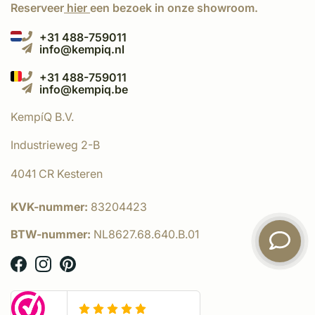
Reserveer
hier
een bezoek in onze showroom.
+31 488-759011
info@kempiq.nl
+31 488-759011
info@kempiq.be
KempíQ B.V.
Industrieweg 2-B
4041 CR Kesteren
KVK-nummer:
83204423
BTW-nummer:
NL8627.68.640.B.01