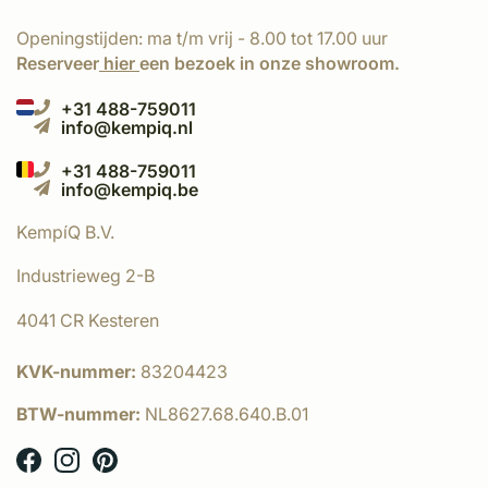
Openingstijden: ma t/m vrij - 8.00 tot 17.00 uur
Reserveer
hier
een bezoek in onze showroom.
+31 488-759011
info@kempiq.nl
+31 488-759011
info@kempiq.be
KempíQ B.V.
Industrieweg 2-B
4041 CR Kesteren
KVK-nummer:
83204423
BTW-nummer:
NL8627.68.640.B.01