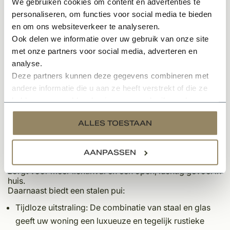
ruimtes subtiel van elkaar te scheiden. Maar ook buiten
We gebruiken cookies om content en advertenties te
richting uw tuin, het zorgt altijd voor een harmonieus
personaliseren, om functies voor social media te bieden
geheel met de rest van uw woning.
en om ons websiteverkeer te analyseren.
Binnen de
Kempische bouwstijl
worden stalen puien
Ook delen we informatie over uw gebruik van onze site
steeds vaker toegepast als moderne toevoeging aan de
met onze partners voor social media, adverteren en
klassieke elementen zoals
houten kozijnen
, natuursteen
analyse.
en robuuste gevelmaterialen. Het contrast tussen het
Deze partners kunnen deze gegevens combineren met
industriële staal en de warme materialen van de
Kempische stijl zorgt voor een unieke uitstraling tussen
andere informatie die u aan ze heeft verstrekt of die ze
modern comfort en traditionele charme.
hebben verzameld op basis van uw gebruik van hun
services.
De voordelen van een stalen pui
ALLES TOESTAAN
Een stalen pui biedt niet alleen een prachtige uitstraling,
maar ook voordelen! Staal is super stevig, waardoor het
AANPASSEN
grote glazen kan dragen zonder brede profielen. Dit
zorgt voor meer lichtinval en een open, luchtig gevoel in
huis.
Daarnaast biedt een stalen pui:
Tijdloze uitstraling
: De combinatie van staal en glas
geeft uw woning een luxueuze en tegelijk rustieke