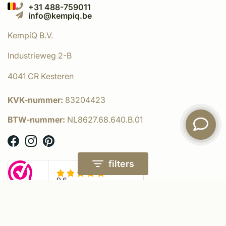
+31 488-759011
info@kempiq.be
KempíQ B.V.
Industrieweg 2-B
4041 CR Kesteren
KVK-nummer:
83204423
BTW-nummer:
NL8627.68.640.B.01
filters
© KempíQ
- Powered by:
emarkable