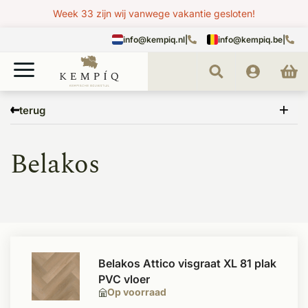
Week 33 zijn wij vanwege vakantie gesloten!
info@kempiq.nl
|
info@kempiq.be
|
Home
Merken
Belakos
terug
Belakos
Belakos Attico visgraat XL 81 plak
PVC vloer
Op voorraad