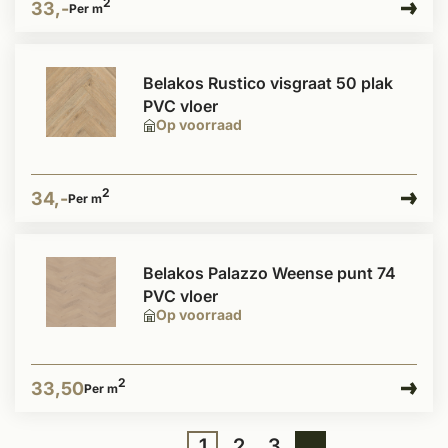
2
33,-
Per m
Belakos Rustico visgraat 50 plak
PVC vloer
Op voorraad
2
34,-
Per m
Belakos Palazzo Weense punt 74
PVC vloer
Op voorraad
2
33,50
Per m
1
2
3