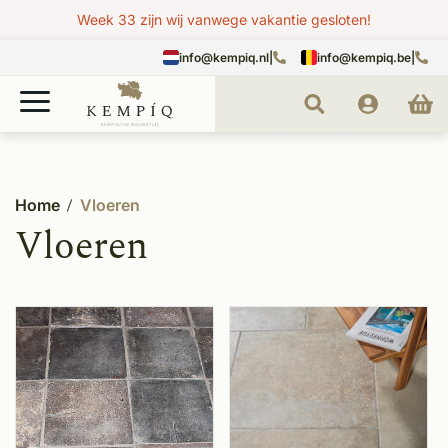
Week 33 zijn wij vanwege vakantie gesloten!
info@kempiq.nl
|
info@kempiq.be
|
Home
Vloeren
Vloeren