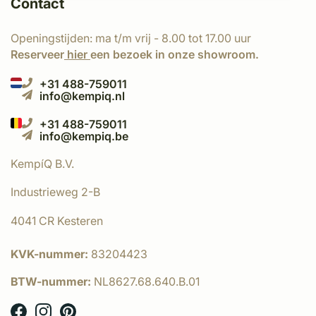
Contact
Openingstijden: ma t/m vrij - 8.00 tot 17.00 uur
Reserveer
hier
een bezoek in onze showroom.
+31 488-759011
info@kempiq.nl
+31 488-759011
info@kempiq.be
KempíQ B.V.
Industrieweg 2-B
4041 CR Kesteren
KVK-nummer:
83204423
BTW-nummer:
NL8627.68.640.B.01