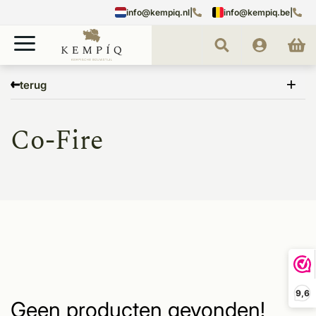
info@kempiq.nl
|
info@kempiq.be
|
Home
Merken
Co-Fire
terug
Co-Fire
9,6
Geen producten gevonden!