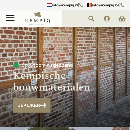
info@kempiq.nl
|
info@kempiq.be
|
Showroom nu
geopend
Kempische
bouwmaterialen
BEKIJKEN