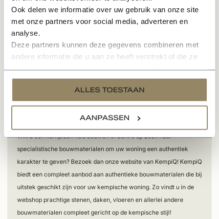
Ook delen we informatie over uw gebruik van onze site
met onze partners voor social media, adverteren en
analyse.
Deze partners kunnen deze gegevens combineren met
andere informatie die u aan ze heeft verstrekt of die ze
hebben verzameld op basis van uw gebruik van hun
services.
ALLES TOESTAAN
Over KempíQ
AANPASSEN
Wilt u een kempisch huis bouwen of bent u op zoek naar
specialistische bouwmaterialen om uw woning een authentiek
karakter te geven? Bezoek dan onze website van KempiQ! KempiQ
biedt een compleet aanbod aan authentieke bouwmaterialen die bij
uitstek geschikt zijn voor uw kempische woning. Zo vindt u in de
webshop prachtige stenen, daken, vloeren en allerlei andere
bouwmaterialen compleet gericht op de kempische stijl!