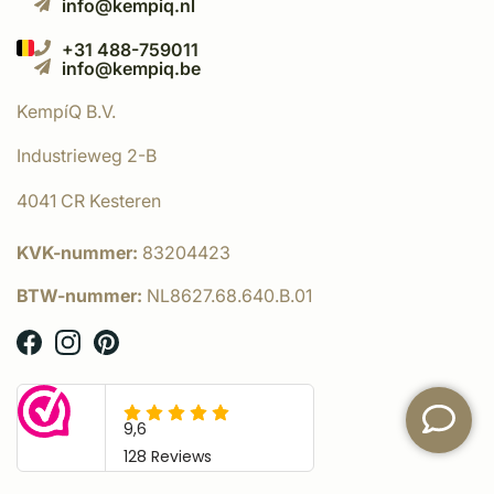
info@kempiq.nl
+31 488-759011
info@kempiq.be
KempíQ B.V.
Industrieweg 2-B
4041 CR Kesteren
KVK-nummer:
83204423
BTW-nummer:
NL8627.68.640.B.01