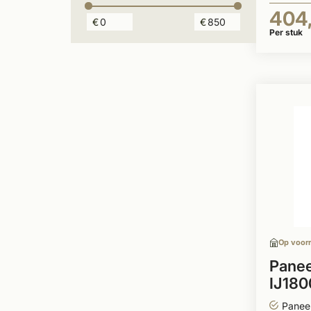
404
€
€
Per stuk
Op voor
Panee
IJ180
gegr
Panee