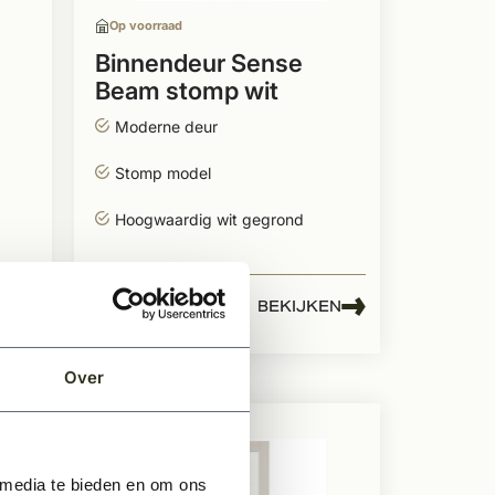
Op voorraad
Binnendeur Sense
Beam stomp wit
gegrond
Moderne deur
Stomp model
Hoogwaardig wit gegrond
404,50
EN
BEKIJKEN
Per stuk
Over
 media te bieden en om ons