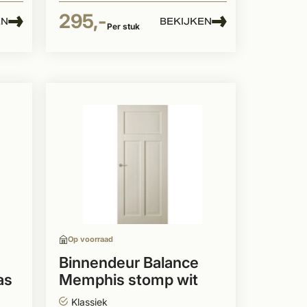
295,-
EN
BEKIJKEN
Per stuk
Op voorraad
Binnendeur Balance
as
Memphis stomp wit
gegrond
Klassiek