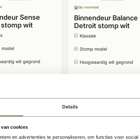
en
Op voorraad
ndeur Sense
Binnendeur Balance
stomp wit
Detroit stomp wit
ond
gegrond
os
Klassiek
 model
Stomp model
aardig wit gegrond
Hoogwaardig wit gegrond
95
594,50
BEKIJKEN
BEKIJK
Per stuk
Details
 van cookies
ent en advertenties te personaliseren, om functies voor social