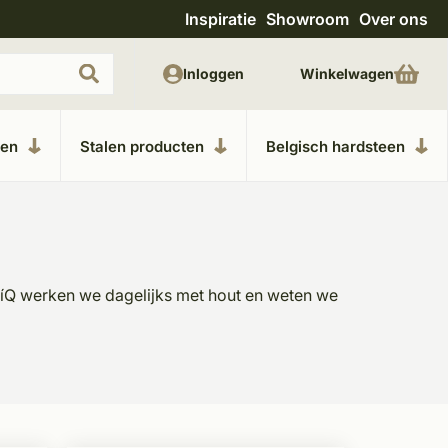
Inspiratie
Showroom
Over ons
Unieke materialen in kempische bouwstijl
M
Inloggen
Winkelwagen
ken
Stalen producten
Belgisch hardsteen
mpíQ werken we dagelijks met hout en weten we