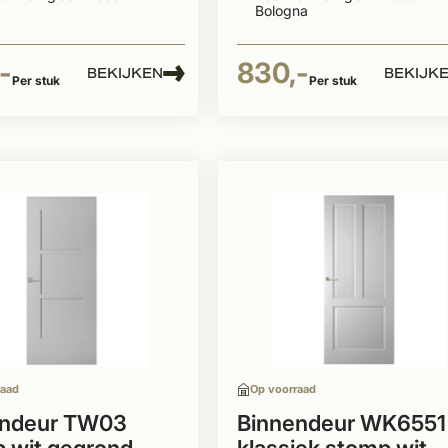
Bologna
-
830,-
BEKIJKEN
BEKIJK
Per stuk
Per stuk
raad
Op voorraad
endeur TW03
Binnendeur WK6551