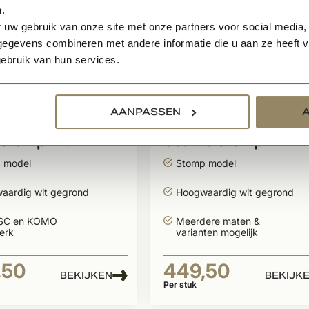
.
 uw gebruik van onze site met onze partners voor social media,
egevens combineren met andere informatie die u aan ze heeft ve
ebruik van hun services.
raad
Op voorraad
AANPASSEN
ndeur Sense
Binnendeur Balance
 stomp wit
Seattle stomp
ond
 model
Stomp model
aardig wit gegrond
Hoogwaardig wit gegrond
SC en KOMO
Meerdere maten &
erk
varianten mogelijk
,50
449,50
BEKIJKEN
BEKIJK
Per stuk