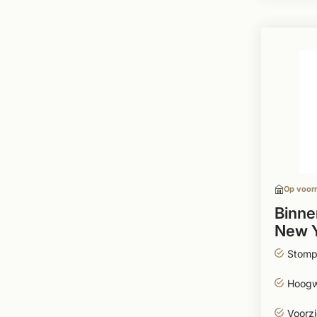
Op voor
Binne
New Y
lood 
Stomp
Hoogw
Voorzi