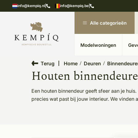
n in kempische bouwstijl
Meer dan 20 jaar ervar
info@kempiq.nl
|
info@kempiq.be
|
Alle categorieën
Modelwoningen
Gev
Terug
Home
Deuren
Binnendeure
Houten binnendeur
Een houten binnendeur geeft sfeer aan je huis
precies wat past bij jouw interieur. We vinden a