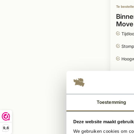
Te bestell
Binne
Move 
gegr
Tijdlo
Stomp
Hoogw
412,
Per stuk
Toestemming
Deze website maakt gebruik
9,6
We gebruiken cookies om cont