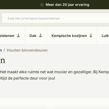
ing
Uitgebreide showroom in Kesteren
elstenen
Dak
Kempische kozijnen
Lui
n
Houten binnendeuren
en
. Het maakt elke ruimte net wat mooier en gezelliger. Bij Ke
ltijd de perfecte deur voor jou!