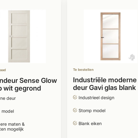
Te bestellen
raad
Industriële moderne
ndeur Sense Glow
deur Gavi glas blank
 wit gegrond
eiken stomp
Industrieel design
ne deur
Stomp model
 model
Blank eiken
ere maten &
ten mogelijk