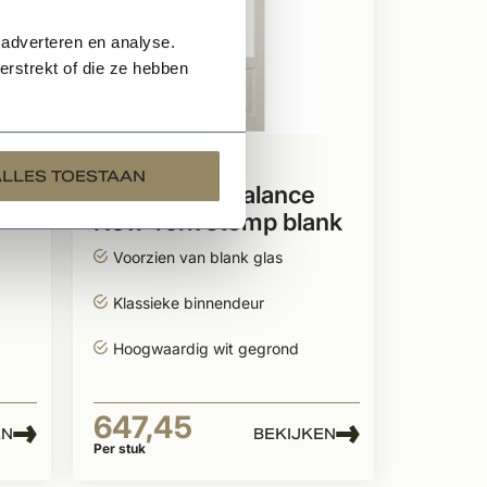
 adverteren en analyse.
rstrekt of die ze hebben
Op voorraad
ALLES TOESTAAN
Binnendeur Balance
New York stomp blank
glas
Voorzien van blank glas
Klassieke binnendeur
Hoogwaardig wit gegrond
647,45
EN
BEKIJKEN
Per stuk