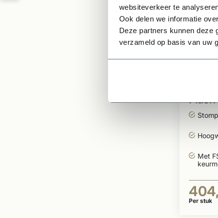
websiteverkeer te analyseren
Ook delen we informatie over
Deze partners kunnen deze g
verzameld op basis van uw g
Op voor
Binne
Flash
gegr
Stomp
Hoogw
Met F
keurm
404
Per stuk