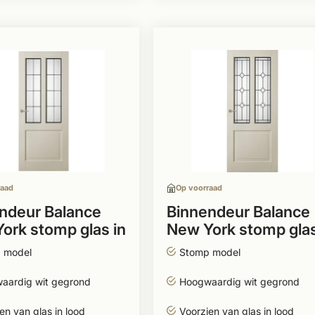
raad
Op voorraad
ndeur Balance
Binnendeur Balance
ork stomp glas in
New York stomp glas
Torino
lood Bologna1
 model
Stomp model
aardig wit gegrond
Hoogwaardig wit gegrond
en van glas in lood
Voorzien van glas in lood