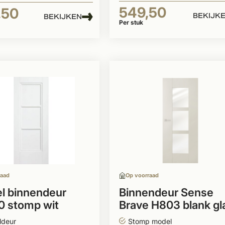
549,50
,50
BEKIJK
BEKIJKEN
Per stuk
raad
Op voorraad
l binnendeur
Binnendeur Sense
0 stomp wit
Brave H803 blank gl
ond
wit
ldeur
Stomp model