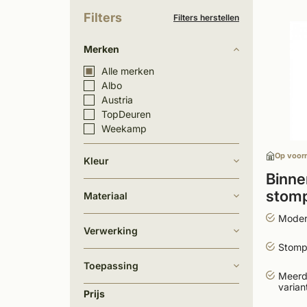
Filters
Filters herstellen
Merken
Alle merken
Albo
Austria
TopDeuren
Weekamp
Op voor
Kleur
Binne
stomp
Materiaal
Moder
Verwerking
Stomp
Toepassing
Meerd
varian
Prijs