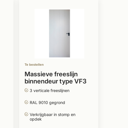
Te bestellen
Massieve freeslijn
binnendeur type VF3
stomp wit gegrond
3 verticale freeslijnen
RAL 9010 gegrond
Verkrijgbaar in stomp en
opdek