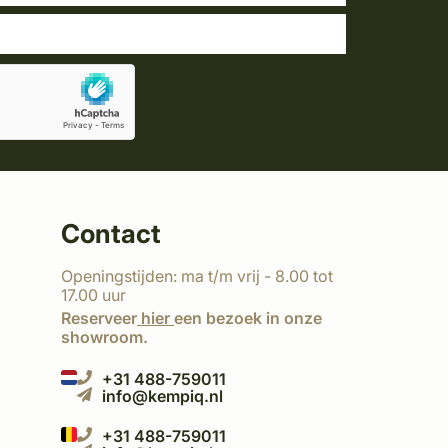
Contact
Openingstijden: ma t/m vrij - 8.00 tot
17.00 uur
Reserveer
hier
een bezoek in onze
showroom.
+31 488-759011
info@kempiq.nl
+31 488-759011