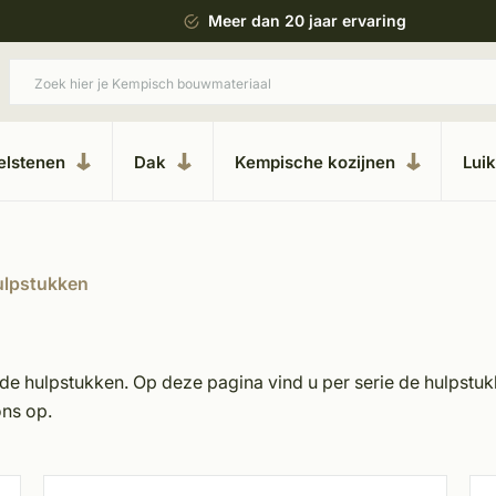
 bouwstijl
Meer dan 20 jaar ervaring
elstenen
Dak
Kempische kozijnen
Lui
lpstukken
e hulpstukken. Op deze pagina vind u per serie de hulpstukke
ons op.