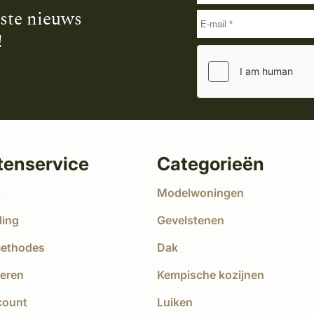
tste nieuws
!
tenservice
Categorieën
t
Modelwoningen
ding
Gevelstenen
methodes
Dak
eren
Kempische kozijnen
count
Luiken