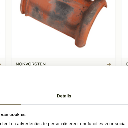
NOKVORSTEN
Bekijk onze inspiratie vide
Details
Laat je inspireren
 van cookies
ent en advertenties te personaliseren, om functies voor social