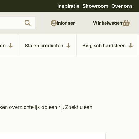
Inspiratie
Showroom
Over ons
Uitgebreide showroom in Kesteren
Unieke m
Inloggen
Winkelwagen
ken
Stalen producten
Belgisch hardsteen
n overzichtelijk op een rij. Zoekt u een