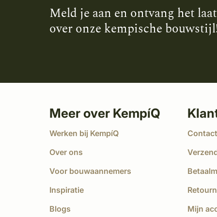
Meld je aan en ontvang het laa
over onze kempische bouwstijl
Meer over KempíQ
Klan
Werken bij KempíQ
Contac
Over ons
Verzen
Voor bouwaannemers
Betaal
Inspiratie
Retourn
Blogs
Mijn ac