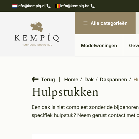
showroom in Kesteren
Unieke materialen in kempische
info@kempiq.nl
|
info@kempiq.be
|
Alle categorieën
Modelwoningen
Gev
Terug
Home
Dak
Dakpannen
Hu
Hulpstukken
Een dak is niet compleet zonder de bijbehorend
specifiek hulpstuk? Neem gerust contact met 