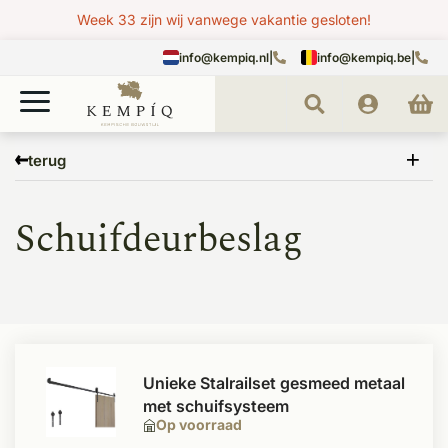
Week 33 zijn wij vanwege vakantie gesloten!
info@kempiq.nl
|
info@kempiq.be
|
Home
Deuren
Binnendeurbeslag
Schuifdeurbeslag
terug
Schuifdeurbeslag
Unieke Stalrailset gesmeed metaal
met schuifsysteem
Op voorraad