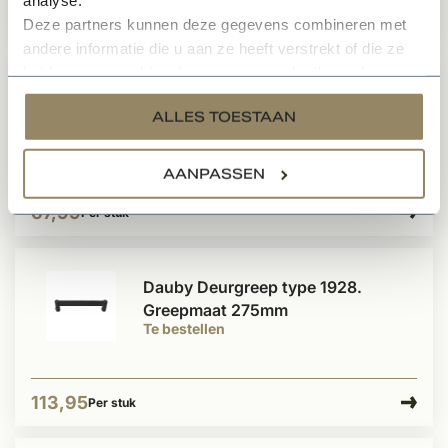
103,99
Per stuk
Deze partners kunnen deze gegevens combineren met
andere informatie die u aan ze heeft verstrekt of die ze
hebben verzameld op basis van uw gebruik van hun
Dauby Deurgreep afgeschuinde
services.
ALLES TOESTAAN
kant 128mm
Te bestellen
AANPASSEN
67,99
Per stuk
Dauby Deurgreep type 1928.
Greepmaat 275mm
Te bestellen
113,95
Per stuk