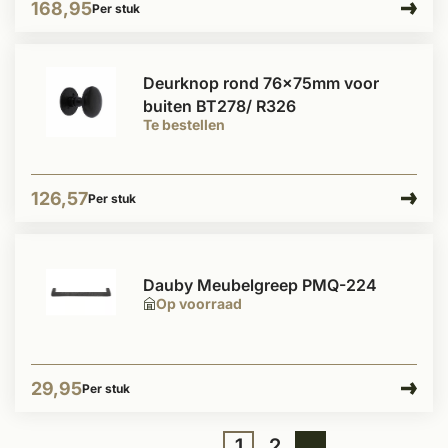
168,95
Per stuk
Deurknop rond 76x75mm voor
buiten BT278/ R326
Te bestellen
126,57
Per stuk
Dauby Meubelgreep PMQ-224
Op voorraad
29,95
Per stuk
1
2