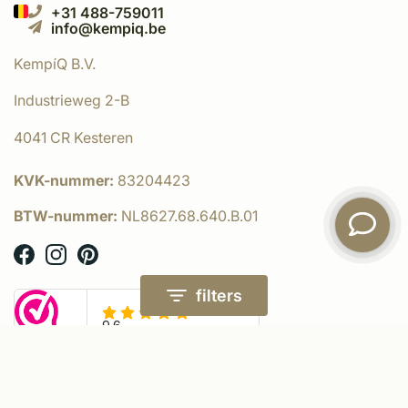
+31 488-759011
info@kempiq.be
KempíQ B.V.
Industrieweg 2-B
4041 CR Kesteren
KVK-nummer:
83204423
BTW-nummer:
NL8627.68.640.B.01
filters
© KempíQ
- Powered by:
emarkable