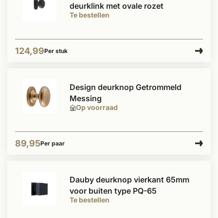
deurklink met ovale rozet
Te bestellen
124,99
Per stuk
Design deurknop Getrommeld
Messing
Op voorraad
89,95
Per paar
Dauby deurknop vierkant 65mm
voor buiten type PQ-65
Te bestellen