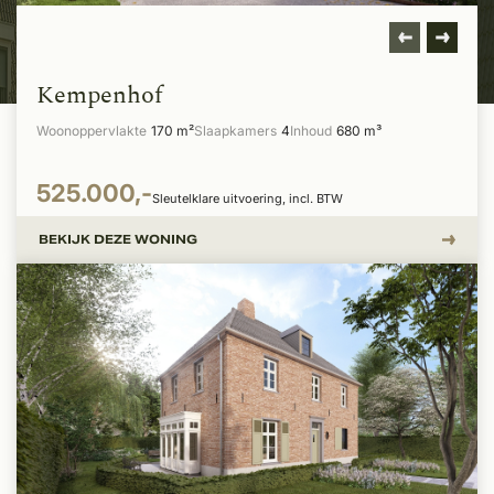
Kempenhof
Woonoppervlakte
170 m²
Slaapkamers
4
Inhoud
680 m³
525.000,-
Sleutelklare uitvoering, incl. BTW
BEKIJK DEZE WONING