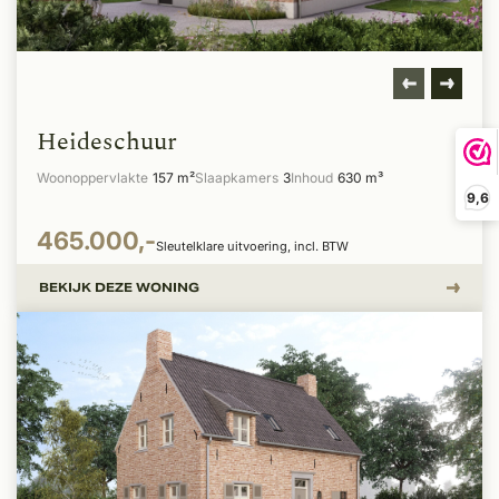
Heideschuur
Woonoppervlakte
157 m²
Slaapkamers
3
Inhoud
630 m³
9,6
465.000,-
Sleutelklare uitvoering, incl. BTW
BEKIJK DEZE WONING