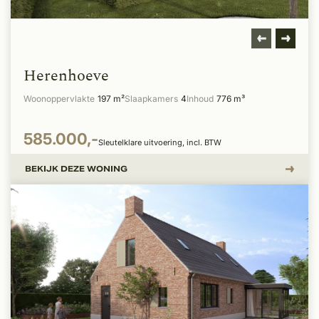
Herenhoeve
Woonoppervlakte
197 m²
Slaapkamers
4
Inhoud
776 m³
585.000,-
Sleutelklare uitvoering, incl. BTW
BEKIJK DEZE WONING