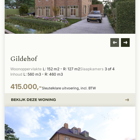
Gildehof
Woonoppervlakte
L: 152 m2 - R: 127 m2
Slaapkamers
3 of 4
Inhoud
L: 560 m3 - R: 460 m3
415.000,-
Sleutelklare uitvoering, incl. BTW
BEKIJK DEZE WONING