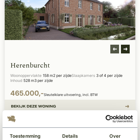
Herenburcht
Woonoppervlakte
158 m2 per zijde
Slaapkamers
3 of 4 per zijde
Inhoud
528 m3 per zijde
465.000,-
Sleutelklare uitvoering, incl. BTW
BEKIJK DEZE WONING
Toestemming
Details
Over