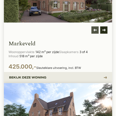
Markeveld
Woonoppervlakte
142 m² per zijde
Slaapkamers
3 of 4
Inhoud
518 m³ per zijde
425.000,-
Sleutelklare uitvoering, incl. BTW
BEKIJK DEZE WONING