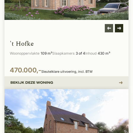
't Hofke
Woonoppervlakte
109 m²
Slaapkamers
3 of 4
Inhoud
430 m³
470.000,-
Sleutelklare uitvoering, incl. BTW
BEKIJK DEZE WONING