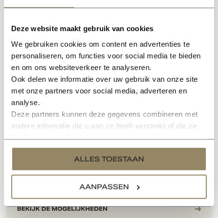
Deze website maakt gebruik van cookies
We gebruiken cookies om content en advertenties te
personaliseren, om functies voor social media te bieden
en om ons websiteverkeer te analyseren.
Ook delen we informatie over uw gebruik van onze site
met onze partners voor social media, adverteren en
analyse.
Deze partners kunnen deze gegevens combineren met
andere informatie die u aan ze heeft verstrekt of die ze
hebben verzameld op basis van uw gebruik van hun
Maatwerk Kempische woning
services.
ALLES TOESTAAN
AANPASSEN
Prijs op aanvraag
BEKIJK DE MOGELIJKHEDEN