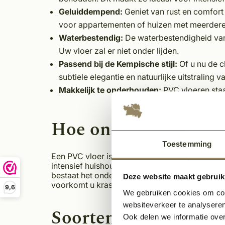
Geluiddempend:
Geniet van rust en comfor
voor appartementen of huizen met meerdere
Waterbestendig:
De waterbestendigheid van
Uw vloer zal er niet onder lijden.
Passend bij de Kempische stijl:
Of u nu de c
subtiele elegantie en natuurlijke uitstraling 
Makkelijk te onderhouden:
PVC vloeren sta
Hoe onderhoud ik e
Toestemming
Een PVC vloer is dus gebruiksvriendelijk en ma
intensief huishoudelijk gebruik een lange lev
bestaat het onderhouden van de vloer alleen ui
Deze website maakt gebruik
voorkomt u krassen!
9,6
We gebruiken cookies om cont
websiteverkeer te analyseren
Soorten PVC vloeren
Ook delen we informatie over