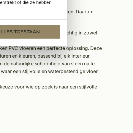
rstrekt of die ze hebben
 moet zijn op uw stijl en behoeften. Daarom
dt van traditioneel of modern:
ALLES TOESTAAN
jdloze visgraatmotief past prachtig in zowel
troken PVC vloeren een perfecte oplossing. Deze
uren en kleuren, passend bij elk interieur.
om de natuurlijke schoonheid van steen na te
waar een stijlvolle en waterbestendige vloer
euze voor wie op zoek is naar een stijlvolle