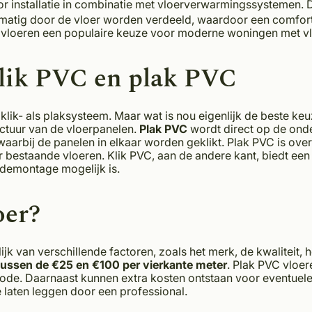
r installatie in combinatie met vloerverwarmingssystemen.
matig door de vloer worden verdeeld, waardoor een comfor
 vloeren een populaire keuze voor moderne woningen met v
klik PVC en plak PVC
klik- als plaksysteem. Maar wat is nou eigenlijk de beste ke
ructuur van de vloerpanelen.
Plak PVC
wordt direct op de onde
aarbij de panelen in elkaar worden geklikt. Plak PVC is over
r bestaande vloeren. Klik PVC, aan de andere kant, biedt een 
n demontage mogelijk is.
oer?
k van verschillende factoren, zoals het merk, de kwaliteit, h
tussen de €25 en €100 per vierkante meter
. Plak PVC vloe
hode. Daarnaast kunnen extra kosten ontstaan ​​voor eventuele
e laten leggen door een professional.