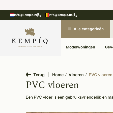
aterialen in kempische bouwstijl
Meer dan 20 ja
info@kempiq.nl
|
info@kempiq.be
|
Alle categorieën
Modelwoningen
Gev
Terug
Home
Vloeren
PVC vloeren
PVC vloeren
Een PVC vloer is een gebruiksvriendelijk en m