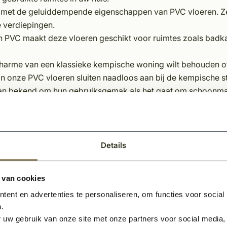
t met de geluiddempende eigenschappen van PVC vloeren. Ze
 verdiepingen.
 PVC maakt deze vloeren geschikt voor ruimtes zoals bad
harme van een klassieke kempische woning wilt behouden of
van onze PVC vloeren sluiten naadloos aan bij de kempische sti
an bekend om hun gebruiksgemak als het gaat om schoonm
en PVC vloer?
Details
kkelijk te onderhouden. De slijtvaste toplaag zorgt er nameli
ensduur heeft. Alle PVC vloeren bij KempíQ hebben een matt
t regelmatig stofzuigen en dweilen. Daarnaast is het aan te 
 van cookies
ent en advertenties te personaliseren, om functies voor social
.
 bij KempíQ
 uw gebruik van onze site met onze partners voor social media,