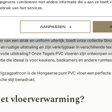
egevens combineren met andere informatie die u aan ze heeft ve
ebruik van hun services.
s en dat de keuze voor een vloer persoonlijk is en afgestemd
n die naadloos aansluiten bij de kempische stijl, of u nu hou
AANPASSEN
brengen een klassiek en elegant patroon in uw woning. Het ti
iedt een charmante touch die de kempische stijl accentueert.
n van een strak en uniform uiterlijk, biedt onze collectie S
 rustige uitstraling en zijn verkrijgbaar in verschillende text
ijlvolle uitstraling? Onze Tegels PVC vloeren zijn ontworpen 
ie die ideaal is voor keukens, badkamers en andere ruimtes 
 zigzagpatroon is de Hongaarse punt PVC vloer een perfecte k
he stijl benadrukt.
et vloerverwarming?