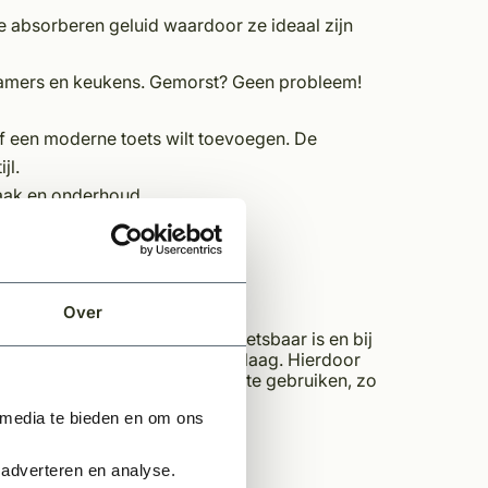
 absorberen geluid waardoor ze ideaal zijn
kamers en keukens. Gemorst? Geen probleem!
 een moderne toets wilt toevoegen. De
jl.
aak en onderhoud.
Over
jk voor dat de vloer minder kwetsbaar is en bij
e afwerking met een 0,55mm toplaag. Hierdoor
raden om viltjes onder meubels te gebruiken, zo
 media te bieden en om ons
 adverteren en analyse.