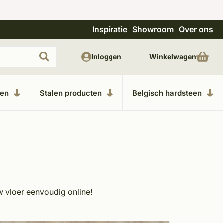
Inspiratie
Showroom
Over ons
en
Unieke materialen in kempische bouwstijl
Inloggen
Winkelwagen
ken
Stalen producten
Belgisch hardsteen
w vloer eenvoudig online!