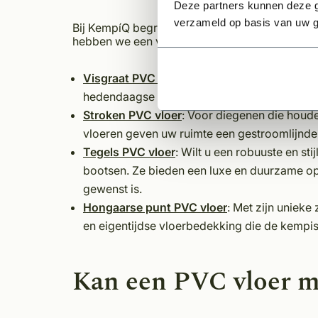
Deze partners kunnen deze g
verzameld op basis van uw g
Bij KempíQ begrijpen we dat ieder huis uniek i
hebben we een veelzijdige collectie PVC vloere
Visgraat PVC vloer
: Deze prachtige vloeren 
hedendaagse als traditionele interieurs en b
Stroken PVC vloer
: Voor diegenen die houde
vloeren geven uw ruimte een gestroomlijnde en
Tegels PVC vloer
: Wilt u een robuuste en st
bootsen. Ze bieden een luxe en duurzame opt
gewenst is.
Hongaarse punt PVC vloer
: Met zijn unieke
en eigentijdse vloerbedekking die de kempisc
Kan een PVC vloer m