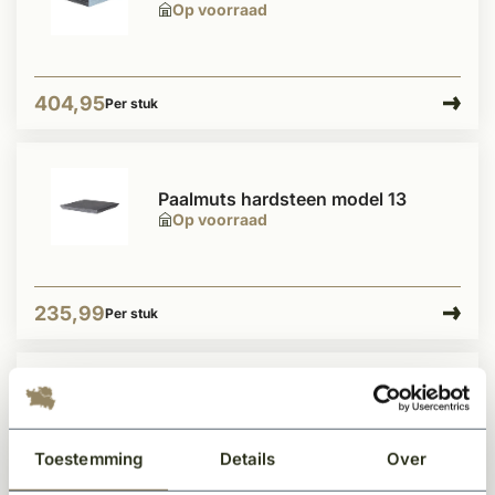
Op voorraad
404,95
Per stuk
Paalmuts hardsteen model 13
Op voorraad
235,99
Per stuk
Combideal
Combideal Paalmuts model 2 met
ledstrip + frezing
Op voorraad
Toestemming
Details
Over