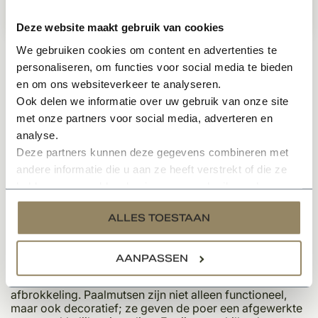
265,99
Per stuk
Deze website maakt gebruik van cookies
We gebruiken cookies om content en advertenties te
personaliseren, om functies voor social media te bieden
en om ons websiteverkeer te analyseren.
Ook delen we informatie over uw gebruik van onze site
met onze partners voor social media, adverteren en
analyse.
Deze partners kunnen deze gegevens combineren met
Wat zijn paalmutsen?
andere informatie die u aan ze heeft verstrekt of die ze
hebben verzameld op basis van uw gebruik van hun
Paalmutsen - ook wel poermutsen genoemd - zijn
services.
beschermende afdekplaten die bovenop gemetselde
ALLES TOESTAAN
poeren worden geplaatst om deze te beschermen tegen
weersinvloeden zoals regen en sneeuw. Ze zijn
essentieel voor de duurzaamheid van de poer, omdat ze
AANPASSEN
voorkomen dat water in de metselwerken doordringt en
schade veroorzaakt zoals vorstscheuren of
afbrokkeling. Paalmutsen zijn niet alleen functioneel,
maar ook decoratief; ze geven de poer een afgewerkte