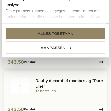
analyse.
Deze partners kunnen deze gegevens combineren met
270,99
Per stuk
andere informatie die u aan ze heeft verstrekt of die ze
hebben verzameld op basis van uw gebruik van hun
services.
Dauby decoratief raambeslag "Pure
ALLES TOESTAAN
Line"
Te bestellen
AANPASSEN
343,50
Per stuk
Dauby decoratief raambeslag "Pure
Line"
Te bestellen
343,50
Per stuk