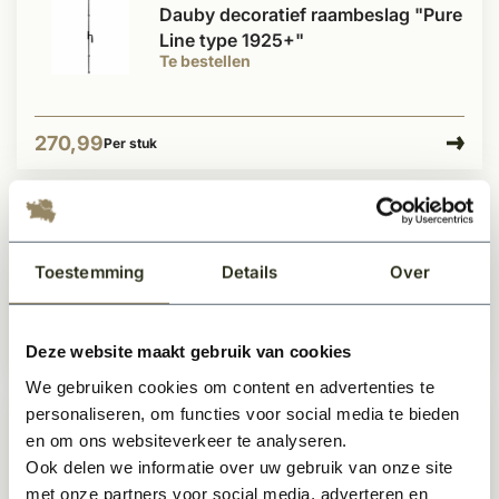
Dauby decoratief raambeslag "Pure
Line type 1925+"
Te bestellen
270,99
Per stuk
Dauby decoratief raambeslag "Pure
Line type 1928"
Toestemming
Details
Over
Te bestellen
Deze website maakt gebruik van cookies
343,50
Per stuk
We gebruiken cookies om content en advertenties te
personaliseren, om functies voor social media te bieden
Dauby decoratief raambeslag "Pure
en om ons websiteverkeer te analyseren.
Line type 1928"
Ook delen we informatie over uw gebruik van onze site
Te bestellen
met onze partners voor social media, adverteren en