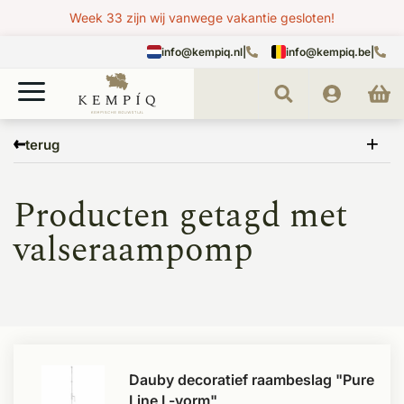
Week 33 zijn wij vanwege vakantie gesloten!
info@kempiq.nl
|
info@kempiq.be
|
Home
Tags
valseraampomp
terug
Producten getagd met
valseraampomp
Dauby decoratief raambeslag "Pure
Line L-vorm"