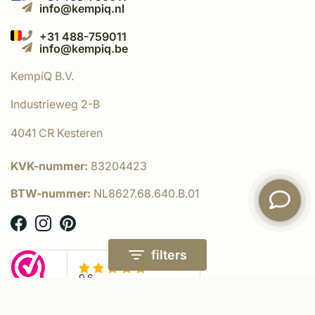
info@kempiq.nl
+31 488-759011
info@kempiq.be
KempíQ B.V.
Industrieweg 2-B
4041 CR Kesteren
KVK-nummer:
83204423
BTW-nummer:
NL8627.68.640.B.01
filters