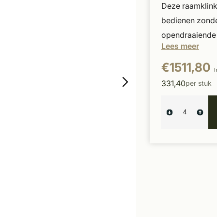
Deze raamklink
bedienen zonde
opendraaiende r
Lees meer
€1511,80
I
331,40
per stuk