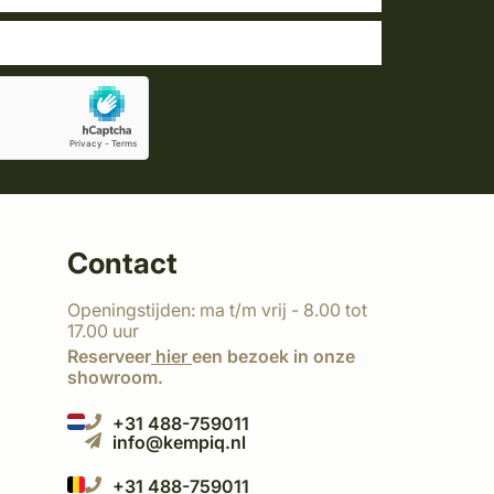
Contact
Openingstijden: ma t/m vrij - 8.00 tot
17.00 uur
Reserveer
hier
een bezoek in onze
showroom.
+31 488-759011
info@kempiq.nl
+31 488-759011