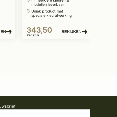
In meerdere kleuren &
modellen leverbaar
Uniek product met
speciale kleurafwerking
343,50
KEN
BEKIJKEN
Per stuk
uwsbrief