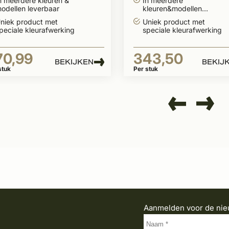
n meerdere kleuren &
In meerdere
odellen leverbaar
kleuren&modellen
leverbaar
niek product met
Uniek product met
peciale kleurafwerking
speciale kleurafwerking
70,99
343,50
BEKIJKEN
BEKIJ
stuk
Per stuk
Aanmelden voor de nie