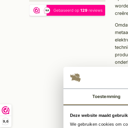
worde
creëre
Omdat 
metaal
elektr
techni
produc
onderh
Eigen
Uni
Tijd
Toestemming
In m
Sfee
Ond
Deze website maakt gebruik
9,6
We gebruiken cookies om cont