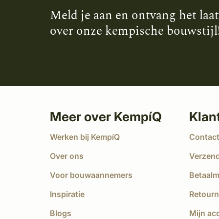
Meld je aan en ontvang het laa
over onze kempische bouwstijl
Meer over KempíQ
Klan
Werken bij KempíQ
Contac
Over ons
Verzen
Voor bouwaannemers
Betaal
Inspiratie
Retourn
Blogs
Mijn ac