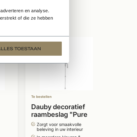
 adverteren en analyse.
rstrekt of die ze hebben
Te bestell
ALLES TOESTAAN
Dauby
raamb
Line 
Zorgt
belevi
In me
model
Te bestellen
Uniek
speci
Dauby decoratief
raambeslag "Pure
343
Line type 1830"
Zorgt voor smaakvolle
Per stuk
beleving in uw interieur