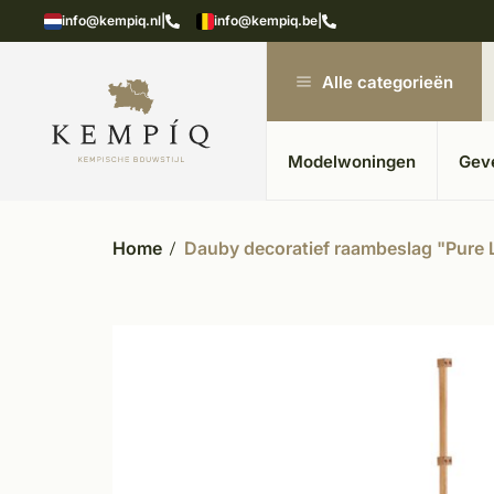
n in kempische bouwstijl
Meer dan 20 jaar ervar
info@kempiq.nl
|
info@kempiq.be
|
Alle categorieën
Modelwoningen
Gev
Home
Dauby decoratief raambeslag "Pure L