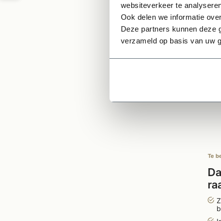
websiteverkeer te analyseren
Ge
Ook delen we informatie over
Deze partners kunnen deze g
verzameld op basis van uw g
Te b
Da
ra
Li
Z
b