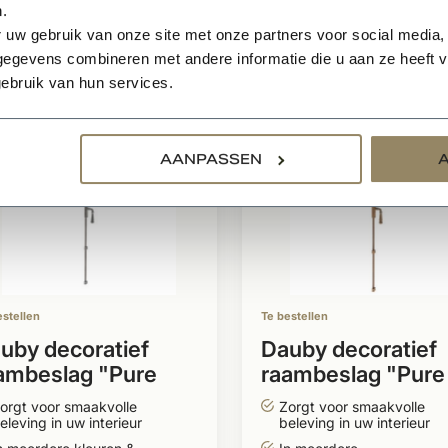
.
relateerde producten
 uw gebruik van onze site met onze partners voor social media,
egevens combineren met andere informatie die u aan ze heeft ve
ebruik van hun services.
AANPASSEN
estellen
Te bestellen
uby decoratief
Dauby decoratief
ambeslag "Pure
raambeslag "Pure
ne type 1830"
Line type 1830"
orgt voor smaakvolle
Zorgt voor smaakvolle
eleving in uw interieur
beleving in uw interieur