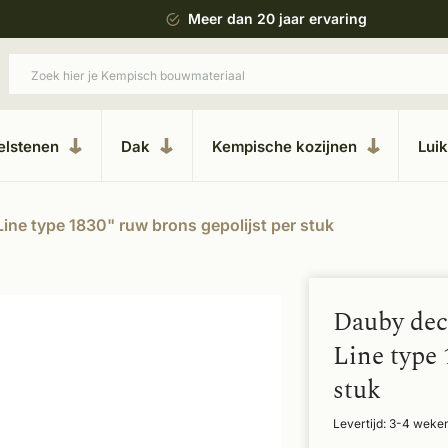
ing
Uitgebreide showroom in Kesteren
elstenen
Dak
Kempische kozijnen
Lui
ine type 1830" ruw brons gepolijst per stuk
Dauby dec
Line type 
stuk
Levertijd: 3-4 weke