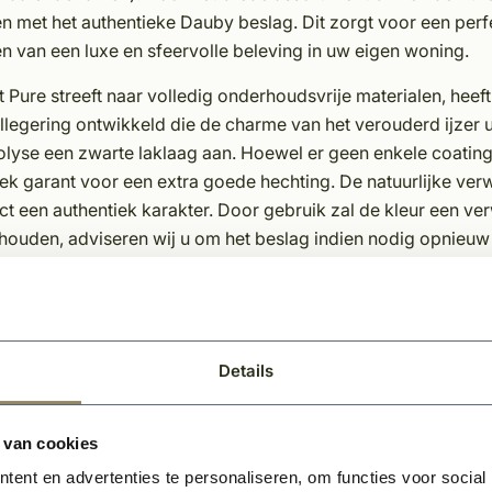
n met het authentieke Dauby beslag. Dit zorgt voor een perf
n van een luxe en sfeervolle beleving in uw eigen woning.
Pure streeft naar volledig onderhoudsvrije materialen, heef
legering ontwikkeld die de charme van het verouderd ijzer u
olyse een zwarte laklaag aan. Hoewel er geen enkele coating b
ek garant voor een extra goede hechting. De natuurlijke verw
t een authentiek karakter. Door gebruik zal de kleur een ve
ouden, adviseren wij u om het beslag indien nodig opnieuw 
schappen Dauby decoratief beslag;
eke afwerking
loos
Details
eerdere kleuren en varianten leverbaar
rvol en karakteristieke uitstraling
erhoudsvriendelijk materiaal
 van cookies
ent en advertenties te personaliseren, om functies voor social