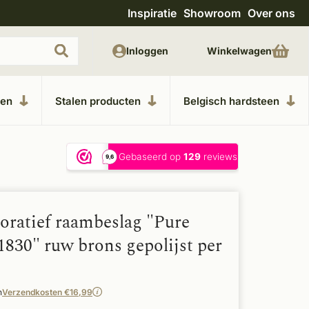
Inspiratie
Showroom
Over ons
Unieke materialen in kempische bouwstijl
M
Inloggen
Winkelwagen
ken
Stalen producten
Belgisch hardsteen
oratief raambeslag "Pure
1830" ruw brons gepolijst per
n
Verzendkosten €16,99