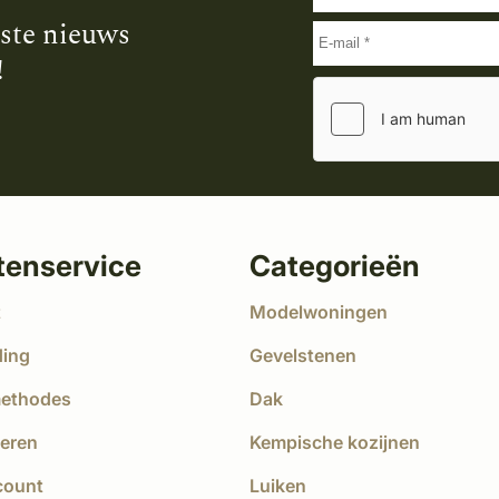
tste nieuws
!
tenservice
Categorieën
t
Modelwoningen
ding
Gevelstenen
methodes
Dak
eren
Kempische kozijnen
count
Luiken