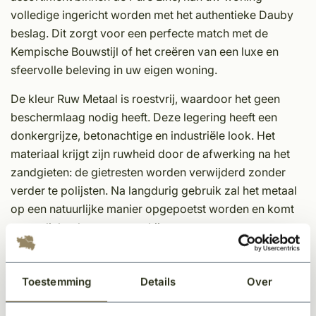
volledige ingericht worden met het authentieke Dauby
beslag. Dit zorgt voor een perfecte match met de
Kempische Bouwstijl of het creëren van een luxe en
sfeervolle beleving in uw eigen woning.
De kleur Ruw Metaal is roestvrij, waardoor het geen
beschermlaag nodig heeft. Deze legering heeft een
donkergrijze, betonachtige en industriële look. Het
materiaal krijgt zijn ruwheid door de afwerking na het
zandgieten: de gietresten worden verwijderd zonder
verder te polijsten. Na langdurig gebruik zal het metaal
op een natuurlijke manier opgepoetst worden en komt
er een licht glans tevoorschijn.
Eigenschappen Dauby decoratief beslag;
Toestemming
Details
Over
Unieke afwerking
Tijdloos