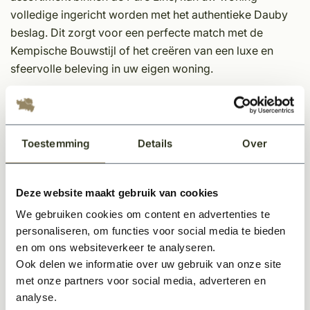
volledige ingericht worden met het authentieke Dauby
beslag. Dit zorgt voor een perfecte match met de
Kempische Bouwstijl of het creëren van een luxe en
sfeervolle beleving in uw eigen woning.
De kleur Ruw Brons is de meest pure vorm van brons,
een legering van koper en tin. Ruw Brons is zowel
kleurvast als roestvrij, waardoor een beschermlaag
Toestemming
Details
Over
overbodig is. Deze ruwe vorm van brons heeft warme,
koperachtige tinten. Om het brons zijn ruwe look te
geven, ontwikkelde Pure een speciale techniek
Deze website maakt gebruik van cookies
waardoor de gietresten worden verwijderd, zonder het
We gebruiken cookies om content en advertenties te
verder te polijsten. Na langdurig gebruik zal het brons
personaliseren, om functies voor social media te bieden
op een natuurlijke manier opgepoetst worden, en komt
en om ons websiteverkeer te analyseren.
er een lichte glans tevoorschijn.
Ook delen we informatie over uw gebruik van onze site
met onze partners voor social media, adverteren en
Eigenschappen Dauby decoratief beslag
analyse.