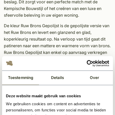
beslag. Dit zorgt voor een perfecte match met de
Kempische Bouwstijl of het creëren van een luxe en
sfeervolle beleving in uw eigen woning.
De kleur Ruw Brons Gepolijst is de gepolijste versie van
het Ruw Brons en levert een glanzend en glad,
koperkleurig resultaat op. Na verloop van tijd gaat dit
patineren naar een mattere en warmere vorm van brons.
Ruw Brons Gepolijst kan enkel op aanvraag verkregen
worden, dus hou rekening met de levertermijn.
Eigenschappen Dauby decoratief beslag;
Toestemming
Details
Over
Unieke afwerking
Tijdloos
In meerdere kleuren en varianten leverbaar
Deze website maakt gebruik van cookies
Sfeervol en karakteristieke uitstraling
We gebruiken cookies om content en advertenties te
Onderhoudsvriendelijk materiaal
personaliseren, om functies voor social media te bieden