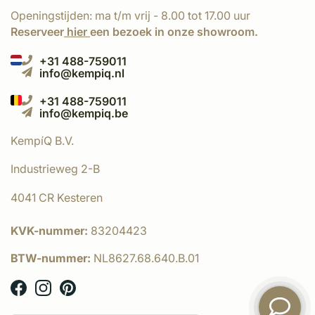
Openingstijden: ma t/m vrij - 8.00 tot 17.00 uur
Reserveer
hier
een bezoek in onze showroom.
+31 488-759011
info@kempiq.nl
+31 488-759011
info@kempiq.be
KempíQ B.V.
Industrieweg 2-B
4041 CR Kesteren
KVK-nummer:
83204423
BTW-nummer:
NL8627.68.640.B.01