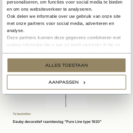
personaliseren, om functies voor social media te bieden
Onderhoudsvriendelijk materiaal
en om ons websiteverkeer te analyseren.
Ook delen we informatie over uw gebruik van onze site
Specificaties
met onze partners voor social media, adverteren en
analyse.
Deze partners kunnen deze gegevens combineren met
andere informatie die u aan ze heeft verstrekt of die ze
Gerelateerde producten
hebben verzameld op basis van uw gebruik van hun
services.
ALLES TOESTAAN
AANPASSEN
Te bestellen
Dauby decoratief raambeslag "Pure Line type 1920"