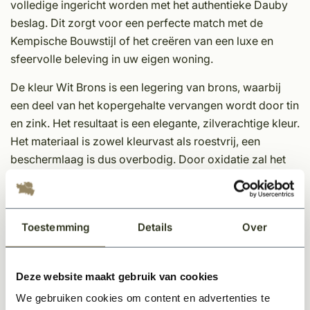
volledige ingericht worden met het authentieke Dauby
beslag. Dit zorgt voor een perfecte match met de
Kempische Bouwstijl of het creëren van een luxe en
sfeervolle beleving in uw eigen woning.
De kleur Wit Brons is een legering van brons, waarbij
een deel van het kopergehalte vervangen wordt door tin
en zink. Het resultaat is een elegante, zilverachtige kleur.
Het materiaal is zowel kleurvast als roestvrij, een
beschermlaag is dus overbodig. Door oxidatie zal het
brons een mattere patine krijgen, waardoor er zeer
lichte kleurverschillen zichtbaar worden.
Eigenschappen Dauby decoratief beslag;
Toestemming
Details
Over
Unieke afwerking
Tijdloos
Deze website maakt gebruik van cookies
In meerdere kleuren en varianten leverbaar
We gebruiken cookies om content en advertenties te
Sfeervol en karakteristieke uitstraling