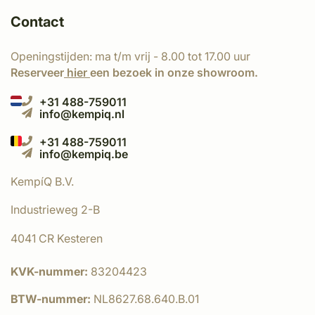
Contact
Openingstijden: ma t/m vrij - 8.00 tot 17.00 uur
Reserveer
hier
een bezoek in onze showroom.
+31 488-759011
info@kempiq.nl
+31 488-759011
info@kempiq.be
KempíQ B.V.
Industrieweg 2-B
4041 CR Kesteren
KVK-nummer:
83204423
BTW-nummer:
NL8627.68.640.B.01