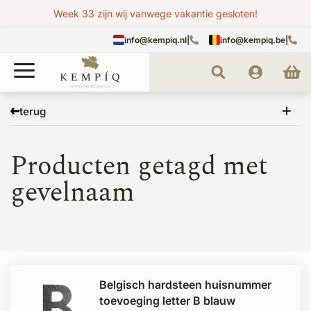
Week 33 zijn wij vanwege vakantie gesloten!
info@kempiq.nl
|
info@kempiq.be
|
Home
Tags
gevelnaam
terug
Producten getagd met
gevelnaam
Belgisch hardsteen huisnummer
toevoeging letter B blauw