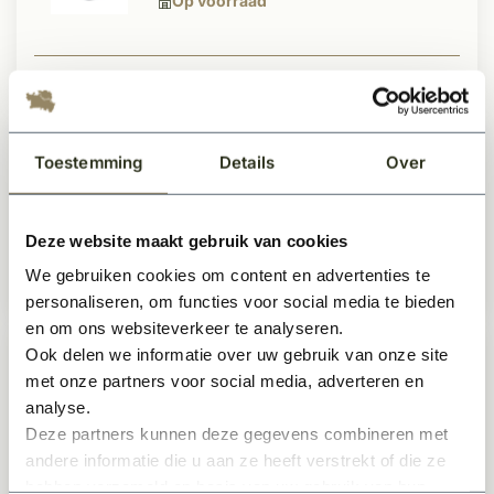
Op voorraad
42,50
Per stuk
Toestemming
Details
Over
Belgisch hardsteen huisnummer 3
blauw geschuurd
Op voorraad
Deze website maakt gebruik van cookies
We gebruiken cookies om content en advertenties te
42,50
Per stuk
personaliseren, om functies voor social media te bieden
en om ons websiteverkeer te analyseren.
Ook delen we informatie over uw gebruik van onze site
Belgisch hardsteen huisnummer 9
met onze partners voor social media, adverteren en
blauw geschuurd
analyse.
Op voorraad
Deze partners kunnen deze gegevens combineren met
andere informatie die u aan ze heeft verstrekt of die ze
hebben verzameld op basis van uw gebruik van hun