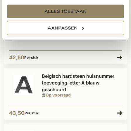
43,50
Per stuk
services.
ALLES TOESTAAN
Belgisch hardsteen huisnummer 7
AANPASSEN
blauw geschuurd
Op voorraad
42,50
Per stuk
Belgisch hardsteen huisnummer
toevoeging letter A blauw
geschuurd
Op voorraad
43,50
Per stuk