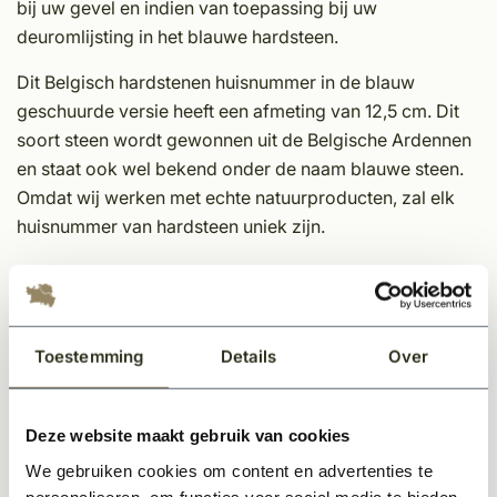
bij uw gevel en indien van toepassing bij uw
deuromlijsting in het blauwe hardsteen.
Dit Belgisch hardstenen huisnummer in de blauw
geschuurde versie heeft een afmeting van 12,5 cm. Dit
soort steen wordt gewonnen uit de Belgische Ardennen
en staat ook wel bekend onder de naam blauwe steen.
Omdat wij werken met echte natuurproducten, zal elk
huisnummer van hardsteen uniek zijn.
Afmeting: 12,5 cm
Dikte: 2 cm
Bevestiging: Standaard geleverd met schroeven met
Toestemming
Details
Over
afstand-houders
Toevoegingen beschikbaar in de letters A, B en C. De
afmeting van deze toevoeging is: 8,6 cm
Deze website maakt gebruik van cookies
De prijs is per huisnummer
We gebruiken cookies om content en advertenties te
personaliseren, om functies voor social media te bieden