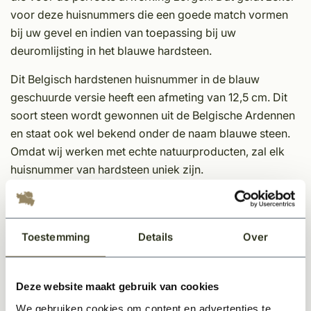
voor deze huisnummers die een goede match vormen
bij uw gevel en indien van toepassing bij uw
deuromlijsting in het blauwe hardsteen.
Dit Belgisch hardstenen huisnummer in de blauw
geschuurde versie heeft een afmeting van 12,5 cm. Dit
soort steen wordt gewonnen uit de Belgische Ardennen
en staat ook wel bekend onder de naam blauwe steen.
Omdat wij werken met echte natuurproducten, zal elk
huisnummer van hardsteen uniek zijn.
Afmeting: 12,5 cm
Dikte: 2 cm
Bevestiging: Standaard geleverd met schroeven met
Toestemming
Details
Over
afstand-houders
Toevoegingen beschikbaar in de letters A, B en C. De
Deze website maakt gebruik van cookies
afmeting van deze toevoeging is: 8,6 cm
De prijs is per huisnummer
We gebruiken cookies om content en advertenties te