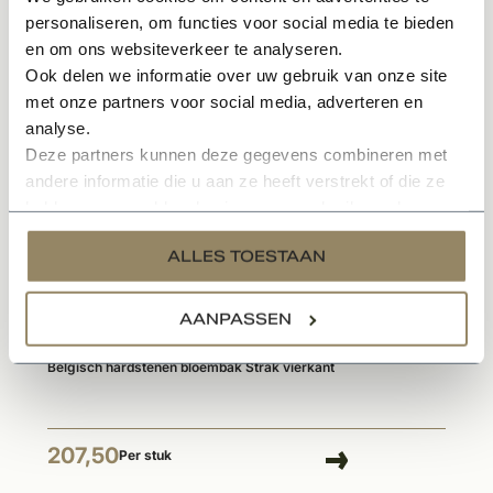
personaliseren, om functies voor social media te bieden
en om ons websiteverkeer te analyseren.
Ook delen we informatie over uw gebruik van onze site
Gerelateerde producten
met onze partners voor social media, adverteren en
analyse.
Deze partners kunnen deze gegevens combineren met
andere informatie die u aan ze heeft verstrekt of die ze
hebben verzameld op basis van uw gebruik van hun
services.
ALLES TOESTAAN
AANPASSEN
Op voorraad
Belgisch hardstenen bloembak Strak vierkant
207,50
Per stuk