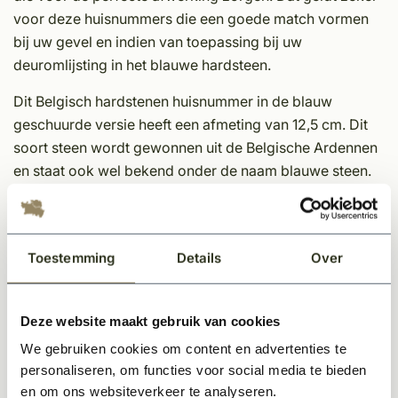
voor deze huisnummers die een goede match vormen
bij uw gevel en indien van toepassing bij uw
deuromlijsting in het blauwe hardsteen.
Dit Belgisch hardstenen huisnummer in de blauw
geschuurde versie heeft een afmeting van 12,5 cm. Dit
soort steen wordt gewonnen uit de Belgische Ardennen
en staat ook wel bekend onder de naam blauwe steen.
Omdat wij werken met echte natuurproducten, zal elk
huisnummer van hardsteen uniek zijn.
Afmeting: 12,5 cm
Toestemming
Details
Over
Dikte: 2 cm
Bevestiging: Standaard geleverd met schroeven met
Deze website maakt gebruik van cookies
afstand-houders
Toevoegingen beschikbaar in de letters A, B en C. De
We gebruiken cookies om content en advertenties te
afmeting van deze toevoeging is: 8,6 cm
personaliseren, om functies voor social media te bieden
De prijs is per huisnummer
en om ons websiteverkeer te analyseren.