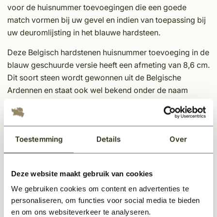
voor de huisnummer toevoegingen die een goede
match vormen bij uw gevel en indien van toepassing bij
uw deuromlijsting in het blauwe hardsteen.
Deze Belgisch hardstenen huisnummer toevoeging in de
blauw geschuurde versie heeft een afmeting van 8,6 cm.
Dit soort steen wordt gewonnen uit de Belgische
Ardennen en staat ook wel bekend onder de naam
blauwe steen. Omdat wij werken met echte
natuurproducten, zal elke huisnummer toevoeging van
hardsteen uniek zijn.
Toestemming
Details
Over
Afmeting: 8,6 cm
Dikte: 2 cm
Bevestiging: standaard geleverd met schroeven en
Deze website maakt gebruik van cookies
afstand-houders
We gebruiken cookies om content en advertenties te
Toevoegingen beschikbaar in de letters A, B en C.
personaliseren, om functies voor social media te bieden
Per huisnummer toevoeging te bestellen
en om ons websiteverkeer te analyseren.