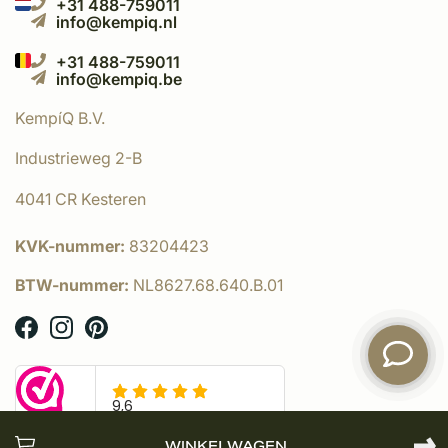
+31 488-759011
info@kempiq.nl
+31 488-759011
info@kempiq.be
KempíQ B.V.
Industrieweg 2-B
4041 CR Kesteren
KVK-nummer:
83204423
BTW-nummer:
NL8627.68.640.B.01
WINKELWAGEN