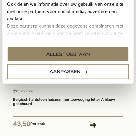
Ook delen we informatie over uw gebruik van onze site
met onze partners voor social media, adverteren en
analyse.
Gerelateerde producten
Deze partners kunnen deze gegevens combineren met
andere informatie die u aan ze heeft verstrekt of die ze
hebben verzameld op basis van uw gebruik van hun
services.
ALLES TOESTAAN
AANPASSEN
Op voorraad
Belgisch hardsteen huisnummer toevoeging letter A blauw
geschuurd
43,50
Per stuk