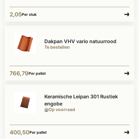
2,05
Per stuk
Dakpan VHV vario natuurrood
Te bestellen
766,79
Per pallet
Keramische Leipan 301 Rustiek
engobe
Op voorraad
400,50
Per pallet