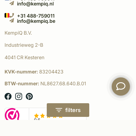
info@kempiq.nl
+31 488-759011
info@kempiq.be
KempíQ B.V.
Industrieweg 2-B
4041 CR Kesteren
KVK-nummer:
83204423
BTW-nummer:
NL8627.68.640.B.01
filters