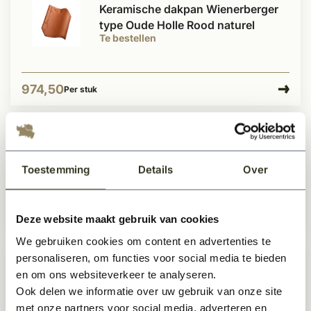
Keramische dakpan Wienerberger
type Oude Holle Rood naturel
Te bestellen
974,50
Per stuk
Retro Boomse dakpan rood bezand
Op voorraad
Toestemming
Details
Over
Deze website maakt gebruik van cookies
1.621,-
Per pallet
We gebruiken cookies om content en advertenties te
personaliseren, om functies voor social media te bieden
Retro Boomse dakpan blauw
en om ons websiteverkeer te analyseren.
gesmoord
Ook delen we informatie over uw gebruik van onze site
Op voorraad
met onze partners voor social media, adverteren en