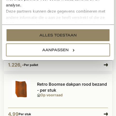
analyse.
Deze partners kunnen deze gegevens combineren met
5,90
Per stuk
andere informatie die u aan ze heeft verstrekt of die ze
hebben verzameld op basis van uw gebruik van hun
services.
Dakpan Oude Holle blauw
ALLES TOESTAAN
gepatineerd per pallet
Op voorraad
AANPASSEN
1.226,-
Per pallet
Retro Boomse dakpan rood bezand
- per stuk
Op voorraad
4,99
Per stuk