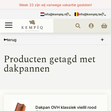
Week 33 zijn wij vanwege vakantie gesloten!
info@kempiq.nl
|
info@kempiq.be
|
Home
Tags
dakpannen
terug
Producten getagd met
dakpannen
Dakpan OVH klassiek vieilli rood