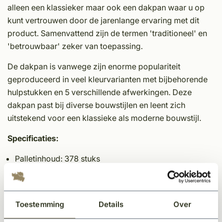
alleen een klassieker maar ook een dakpan waar u op
kunt vertrouwen door de jarenlange ervaring met dit
product. Samenvattend zijn de termen 'traditioneel' en
'betrouwbaar' zeker van toepassing.
De dakpan is vanwege zijn enorme populariteit
geproduceerd in veel kleurvarianten met bijbehorende
hulpstukken en 5 verschillende afwerkingen. Deze
dakpan past bij diverse bouwstijlen en leent zich
uitstekend voor een klassieke als moderne bouwstijl.
Specificaties:
Palletinhoud: 378 stuks
2
Aantal per m
: 15,9 stuks
Gemiddeld werkende breedte: 204 mm
Latafstand: 308 mm
Toestemming
Details
Over
*Voor het aanvragen van een offerte op maat voor uw