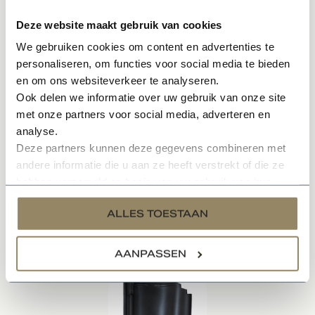
complete dak incl. alle hulpstukken en toebehoren kunt
Deze website maakt gebruik van cookies
u ons vrijblijvend een e-mail sturen voor een
We gebruiken cookies om content en advertenties te
prijsopgaaf.
personaliseren, om functies voor social media te bieden
*Besteleenheid per pallet. Zie verpakkingsinhoud voor
en om ons websiteverkeer te analyseren.
bijbehorende aantallen.
Ook delen we informatie over uw gebruik van onze site
met onze partners voor social media, adverteren en
analyse.
Specificaties
Deze partners kunnen deze gegevens combineren met
andere informatie die u aan ze heeft verstrekt of die ze
Documenten
hebben verzameld op basis van uw gebruik van hun
services.
ALLES TOESTAAN
Gerelateerde producten
AANPASSEN