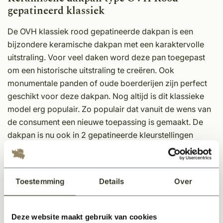
gepatineerd klassiek
De OVH klassiek rood gepatineerde dakpan is een
bijzondere keramische dakpan met een karaktervolle
uitstraling. Voor veel daken word deze pan toegepast
om een historische uitstraling te creëren. Ook
monumentale panden of oude boerderijen zijn perfect
geschikt voor deze dakpan. Nog altijd is dit klassieke
model erg populair. Zo populair dat vanuit de wens van
de consument een nieuwe toepassing is gemaakt. De
dakpan is nu ook in 2 gepatineerde kleurstellingen
verkrijgbaar om het historische karakter terug te laten
komen. Bij patineren wordt een keramische laag
meegebakken die de pan een historisch tintje geeft. Dat
Toestemming
Details
Over
levert onder meer de prachtig geschakeerde tinten oud
rood en oud blauw op.
Deze website maakt gebruik van cookies
Kleur keramische dakpan type OVH rood