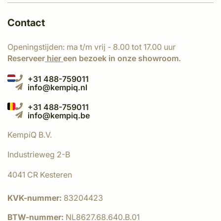
Contact
Openingstijden: ma t/m vrij - 8.00 tot 17.00 uur
Reserveer
hier
een bezoek in onze showroom.
+31 488-759011
info@kempiq.nl
+31 488-759011
info@kempiq.be
KempíQ B.V.
Industrieweg 2-B
4041 CR Kesteren
KVK-nummer:
83204423
BTW-nummer:
NL8627.68.640.B.01