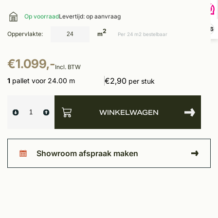
Op voorraad
Levertijd: op aanvraag
9,6
2
Oppervlakte:
m
Per 24 m2 bestelbaar
€1.099,-
Incl. BTW
€2,90
1
pallet voor 24.00 m
per stuk
WINKELWAGEN
Showroom afspraak maken