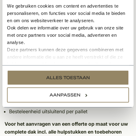
gepatineerd per pallet
We gebruiken cookies om content en advertenties te
personaliseren, om functies voor social media te bieden
De 2 kleurtinten rood en grijs worden bepaald bij het
en om ons websiteverkeer te analyseren.
productieproces. Door de dakpannen te bakken krijgen
Ook delen we informatie over uw gebruik van onze site
ze de rode tint. Door de oven vroegtijdig te smoren
met onze partners voor social media, adverteren en
worden de dakpannen antraciet van kleur. De manier
analyse.
van produceren gebeurd erg milieuvriendelijk, getuige
Deze partners kunnen deze gegevens combineren met
het DUBO keurmerk wat bij deze dakpan hoort.
andere informatie die u aan ze heeft verstrekt of die ze
hebben verzameld op basis van uw gebruik van hun
Specificaties:
services.
ALLES TOESTAAN
Palletinhoud: 378 stuks
2
Aantal per m
: 15,9 stuks
AANPASSEN
Latafstand: 308 mm
Dekkende breedte: 204 mm
Besteleenheid uitsluitend per pallet
Voor het aanvragen van een offerte op maat voor uw
complete dak incl. alle hulpstukken en toebehoren