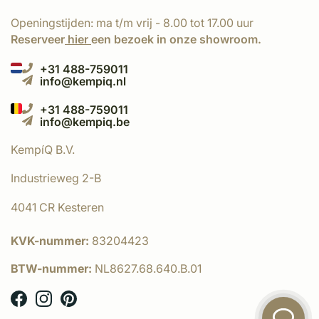
Openingstijden: ma t/m vrij - 8.00 tot 17.00 uur
Reserveer
hier
een bezoek in onze showroom.
+31 488-759011
info@kempiq.nl
+31 488-759011
info@kempiq.be
KempíQ B.V.
Industrieweg 2-B
4041 CR Kesteren
KVK-nummer:
83204423
BTW-nummer:
NL8627.68.640.B.01