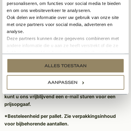
personaliseren, om functies voor social media te bieden
worden de dakpannen antraciet van kleur. De manier
en om ons websiteverkeer te analyseren.
van produceren gebeurd erg milieuvriendelijk, getuige
Ook delen we informatie over uw gebruik van onze site
het DUBO keurmerk wat bij deze dakpan hoort.
met onze partners voor social media, adverteren en
analyse.
Specificaties:
Deze partners kunnen deze gegevens combineren met
andere informatie die u aan ze heeft verstrekt of die ze
Palletinhoud: 378 stuks
2
hebben verzameld op basis van uw gebruik van hun
Aantal per m
: 15,9 stuks
services.
Latafstand: 308 mm
ALLES TOESTAAN
Dekkende breedte: 204 mm
Voor het aanvragen van een offerte op maat voor uw
AANPASSEN
complete dak incl. alle hulpstukken en toebehoren
kunt u ons vrijblijvend een
e-mail
sturen voor een
prijsopgaaf.
*Besteleenheid per pallet. Zie verpakkingsinhoud
voor bijbehorende aantallen.