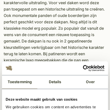
karaktervolle uitstraling. Voor veel daken word deze
pan toegepast om een historische uitstraling te creëren.
Ook monumentale panden of oude boerderijen zijn
perfect geschikt voor deze dakpan. Nog altijd is dit
klassieke model erg populair. Zo populair dat vanuit de
wens van de consument een nieuwe toepassing is
gemaakt. De dakpan is nu ook in 2 gepatineerde
kleurstellingen verkrijgbaar om het historische karakter
terug te laten komen. Bij patineren wordt een
keramische laag meegebakken die de pan een
historisch tintje geeft. Dat levert onder meer de prachtig
geschakeerde tinten oud rood en oud blauw op.
Toestemming
Details
Over
Kleur keramische dakpan type OVH Vieilli rood
gepatineerd
De 2 kleurtinten rood en grijs worden bepaald bij het
Deze website maakt gebruik van cookies
productieproces. Door de dakpannen te bakken krijgen
We gebruiken cookies om content en advertenties te
ze de rode tint. Door de oven vroegtijdig te smoren